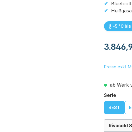
Bluetoot
Heißgasa
-5 °C bis
Regulärer Pr
3.846,
Preise exkl. M
ab Werk ve
auswä
Serie
BEST
E
Rivacold S