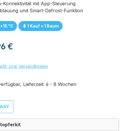
h-Konnektivität mit App-Steuerung
btauung und Smart-Defrost-Funktion
 +15 °C
1 Kauf = 1 Baum
eis:
96 €
wSt. zzgl. Versandkosten
rfügbar, Lieferzeit: 6 - 8 Wochen
hlen
ASY
topferkit