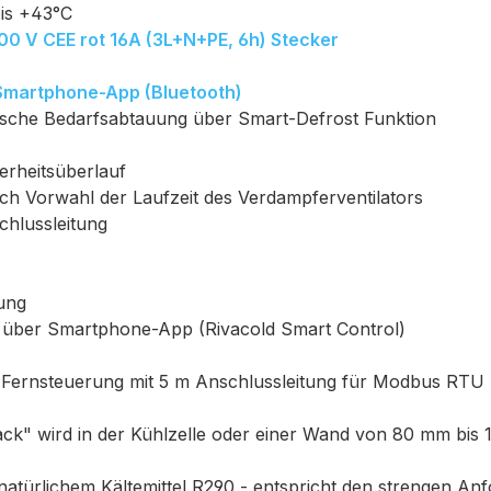
is +43°C
00 V CEE rot 16A (3L+N+PE, 6h) Stecker
Smartphone-App (Bluetooth)
ische Bedarfsabtauung über Smart-Defrost Funktion
erheitsüberlauf
rch Vorwahl der Laufzeit des Verdampferventilators
chlussleitung
nung
ng über Smartphone-App (Rivacold Smart Control)
nd Fernsteuerung mit 5 m Anschlussleitung für Modbus RTU
k" wird in der Kühlzelle oder einer Wand von 80 mm bis
 natürlichem Kältemittel R290 - entspricht den strengen 