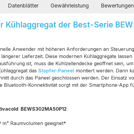
Datenblätter
Gewährleistung
Bewertungen
er Kühlaggregat der Best-Serie B
sionelle Anwender mit höheren Anforderungen an Steuerung,
ängerer Lieferzeit. Diese modernen Kühlaggregate lassen 
sführung ist, muss die Kühlzellendecke geöffnet sein, um 
Kühlaggregat das
Stopfer-Paneel
montiert werden. Dann kan
itt durch das Paneel geschlossen werden. Der Einsatz von 
ie Bluetooth-Konnektivität sorgt mit der Smartphone-App f
 Rivacold BEWS302MA50P12
1,9 m³ Raumvolumen geeignet*