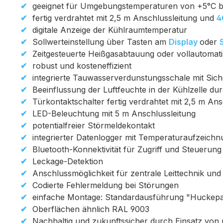
geeignet für Umgebungstemperaturen von +5°C b
fertig verdrahtet mit 2,5 m Anschlussleitung und
4
digitale Anzeige der Kühlraumtemperatur
Sollwerteinstellung über Tasten am
Display
oder
Zeitgesteuerte Heißgasabtauung oder vollautomat
robust und kosteneffizient
integrierte Tauwasserverdunstungsschale mit Sich
Beeinflussung der Luftfeuchte in der Kühlzelle du
Türkontaktschalter fertig verdrahtet mit 2,5 m Ans
LED-Beleuchtung mit 5 m Anschlussleitung
potentialfreier Störmeldekontakt
integrierter Datenlogger mit Temperaturaufzeich
Bluetooth-Konnektivität für Zugriff und Steueru
Leckage-Detektion
Anschlussmöglichkeit für zentrale Leittechnik u
Codierte Fehlermeldung bei Störungen
einfache Montage: Standardausführung "Huckepac
Oberflächen ähnlich RAL 9003
Nachhaltig und zukunftssicher durch Einsatz von