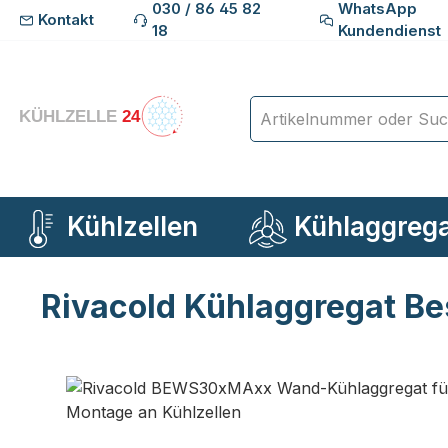
030 / 86 45 82
WhatsApp
Kontakt
m Hauptinhalt springen
Zur Suche springen
Zur Hauptnavigation springen
18
Kundendienst
Kühlzellen
Kühlaggreg
Rivacold Kühlaggregat 
Bildergalerie überspringen