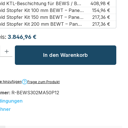
Rivacold KTL-Beschichtung für BEWS / BEWT Kühlaggregate (30)
408,98 €
Rivacold Stopfer Kit 100 mm BEWT – Paneel für Wandaggregate (30 / 100 mm)
154,96 €
Rivacold Stopfer Kit 150 mm BEWT – Paneel für Wandaggregate (30 / 150 mm)
217,36 €
Rivacold Stopfer Kit 200 mm BEWT – Paneel für Wandaggregate (200 mm / 30)
217,36 €
is:
3.846,96 €
l: Gib den gewünschten Wert ein oder benutze die Schaltflächen um
In den Warenkorb
te hinzufügen
Frage zum Produkt
mmer:
R-BEWS302MA50P12
dingungen
chner