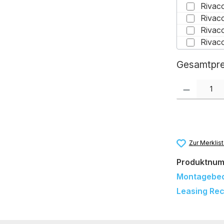
Gesamtpre
Produkt Anzah
Zur Merklis
Produktnu
Montagebe
Leasing Re