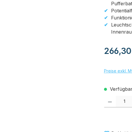
Pufferbat
Potential
Funktioni
Leuchtsch
Innenra
Regulärer Pr
266,30
Preise exkl. M
Verfügbar,
Produkt Anzah