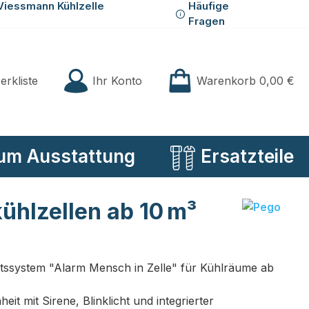
Viessmann Kühlzelle
Häufige
Fragen
Du hast 0 Produkte auf der Merkliste
Ihr Konto
erkliste
Warenkorb
0,00 €
um Ausstattung
Ersatzteile
ühlzellen ab 10 m³
itssystem "Alarm Mensch in Zelle" für Kühlräume ab
eit mit Sirene, Blinklicht und integrierter