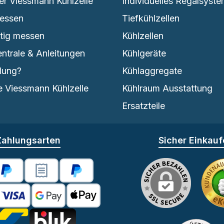
er Viessmann Kühlzelle
Individuelles Regalsyst
messen
Tiefkühlzellen
htig messen
Kühlzellen
entrale & Anleitungen
Kühlgeräte
lung?
Kühlaggregate
 Viessmann Kühlzelle
Kühlraum Ausstattung
Ersatzteile
Zahlungsarten
Sicher Einkau
se -2% Skonto
PayPal
PayPal Rechnungskauf
Später Bezahlen
redit- oder Debitkarte
Google Pay
Apple Pay