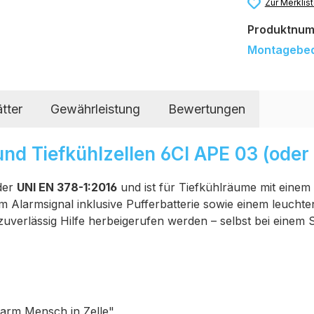
Zur Merklis
Produktnu
Montagebe
tter
Gewährleistung
Bewertungen
nd Tiefkühlzellen 6CI APE 03 (oder
der
UNI EN 378-1:2016
und ist für Tiefkühlräume mit eine
m Alarmsignal inklusive Pufferbatterie sowie einem leucht
uverlässig Hilfe herbeigerufen werden – selbst bei einem S
larm Mensch in Zelle"