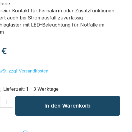
terie
freier Kontakt für Fernalarm oder Zusatzfunktionen
ert auch bei Stromausfall zuverlässig
lagtaster mit LED-Beleuchtung für Notfälle im
um
eis:
 €
wSt. zzgl. Versandkosten
 Lieferzeit: 1 - 3 Werktage
l: Gib den gewünschten Wert ein oder benutze die Schaltflächen um
In den Warenkorb