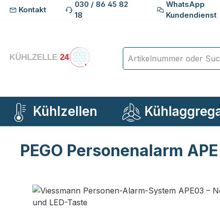
030 / 86 45 82
WhatsApp
Kontakt
m Hauptinhalt springen
Zur Suche springen
Zur Hauptnavigation springen
18
Kundendienst
Kühlzellen
Kühlaggreg
PEGO Personenalarm APE 0
Bildergalerie überspringen