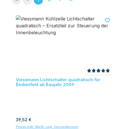
Durchschnittliche
Viessmann Lichtschalter quadratisch für
Bedienfeld ab Baujahr 2009
Regulärer Preis:
39,52 €
Preise exkl. MwSt. zzgl. Versandkosten