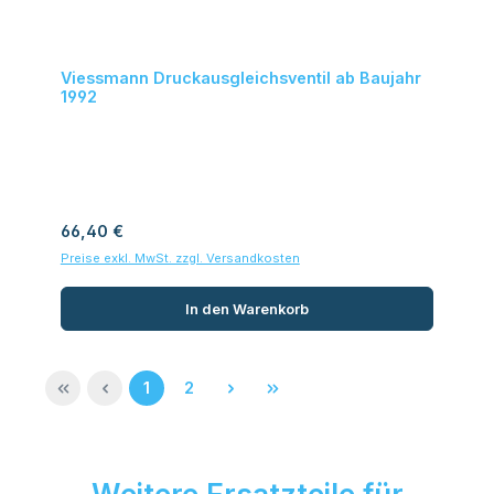
Viessmann Druckausgleichsventil ab Baujahr
1992
Regulärer Preis:
66,40 €
Preise exkl. MwSt. zzgl. Versandkosten
In den Warenkorb
Seite
Seite
1
2