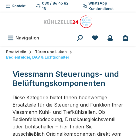
030 / 86 45 82
WhatsApp
Zum Hauptinhalt springen
Kontakt
18
Kundendienst
Du hast 0 Produk
Navigation
Ersatzteile
Türen und Luken
Bedienfelder, DAV & Lichtschalter
Viessmann Steuerungs- und
Belüftungskomponenten
Diese Kategorie bietet Ihnen hochwertige
Ersatzteile für die Steuerung und Funktion Ihrer
Viessmann Kühl- und Tiefkühlzellen. Ob
Bedienfeldabdeckung, Druckausgleichsventil
oder Lichtschalter – hier finden Sie
ausschließlich Originalkomponenten direkt vom