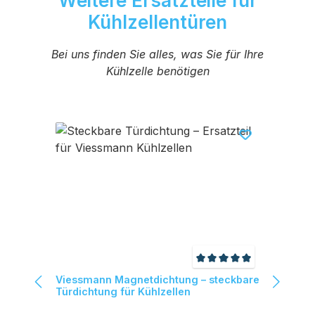
Weitere Ersatzteile für
Kühlzellentüren
Bei uns finden Sie alles, was Sie für Ihre
Kühlzelle benötigen
Produktgalerie überspringen
nittliche Bewertung von 5 von 5 Sternen
Durchschnittliche Be
ete
Viessmann Magnetdichtung – steckbare
Vie
Türdichtung für Kühlzellen
Tür