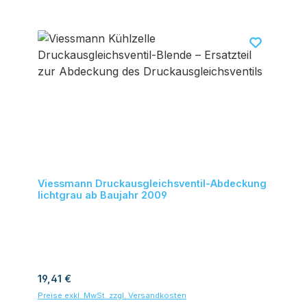
Viessmann Druckausgleichsventil-Abdeckung
lichtgrau ab Baujahr 2009
Regulärer Preis:
19,41 €
Preise exkl. MwSt. zzgl. Versandkosten