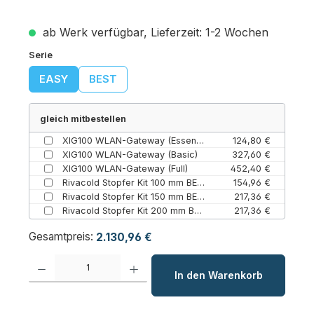
ab Werk verfügbar, Lieferzeit: 1-2 Wochen
auswählen
Serie
EASY
BEST
gleich mitbestellen
XIG100 WLAN-Gateway (Essential (inklusive))
124,80 €
XIG100 WLAN-Gateway (Basic)
327,60 €
XIG100 WLAN-Gateway (Full)
452,40 €
Rivacold Stopfer Kit 100 mm BEWT – Paneel für Wandaggregate (25 / 100 mm)
154,96 €
Rivacold Stopfer Kit 150 mm BEWT – Paneel für Wandaggregate (25 / 150 mm)
217,36 €
Rivacold Stopfer Kit 200 mm BEWT – Paneel für Wandaggregate (200 mm / 25)
217,36 €
Gesamtpreis:
2.130,96 €
Produkt Anzahl: Gib den gewünschten Wert ein oder benutze die Schaltfl
In den Warenkorb