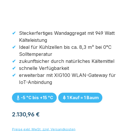
Steckerfertiges Wandaggregat mit 949 Watt
Kälteleistung
Ideal für Kühlzellen bis ca. 8,3 m³ bei 0°C
Solltemperatur
zukunftsicher durch natürliches Kältemittel
schnelle Verfügbarkeit
erweiterbar mit XIG100 WLAN-Gateway für
IoT-Anbindung
-5 °C bis +15 °C
1 Kauf = 1 Baum
Regulärer Preis:
2.130,96 €
Preise exkl. MwSt. zzgl. Versandkosten