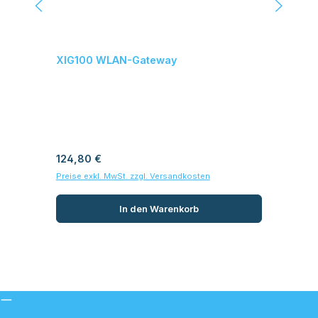
XIG100 WLAN-Gateway
XI
Var
Regulärer Preis:
Reg
124,80 €
32
Preise exkl. MwSt. zzgl. Versandkosten
Prei
In den Warenkorb