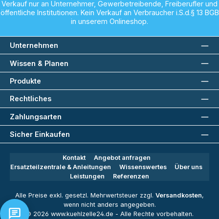
Verkauf nur an Unternehmer, Gewerbetreibende, Freiberufler und
öffentliche Institutionen. Kein Verkauf an Verbraucher i.S.d.§ 13 BGB
in unserem Onlineshop.
Unternehmen
Wissen & Planen
Produkte
Rechtliches
Zahlungsarten
Sicher Einkaufen
Kontakt
Angebot anfragen
Ersatzteilzentrale & Anleitungen
Wissenswertes
Über uns
Leistungen
Referenzen
Alle Preise exkl. gesetzl. Mehrwertsteuer zzgl.
Versandkosten
,
wenn nicht anders angegeben.
© 2026 www.kuehlzelle24.de - Alle Rechte vorbehalten.