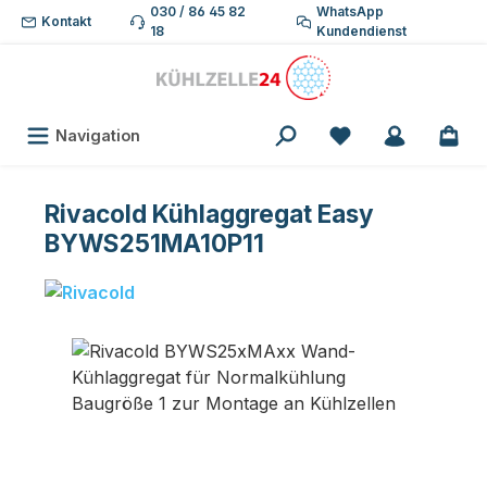
030 / 86 45 82
WhatsApp
Zum Hauptinhalt springen
Kontakt
18
Kundendienst
Du hast 0 Produk
Navigation
Rivacold Kühlaggregat Easy
BYWS251MA10P11
Bildergalerie überspringen