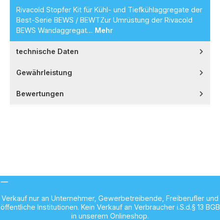
Rivacold Stopfer Kit für Kühl- und Tiefkühlaggregate der
Best-Serie BEWS / BEWTZur Umrüstung der Rivacold
BEWS Wandaggregat…
Mehr
technische Daten
Gewährleistung
Bewertungen
Verkauf nur an Unternehmer, Gewerbetreibende, Freiberufler und
öffentliche Institutionen. Kein Verkauf an Verbraucher i.S.d.§ 13 BGB
in unserem Onlineshop.