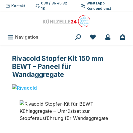
030 / 86 45 82
WhatsApp
Zum Hauptinhalt springen
Kontakt
18
Kundendienst
Du hast 0 Produk
Navigation
Rivacold Stopfer Kit 150 mm
BEWT – Paneel für
Wandaggregate
Bildergalerie überspringen