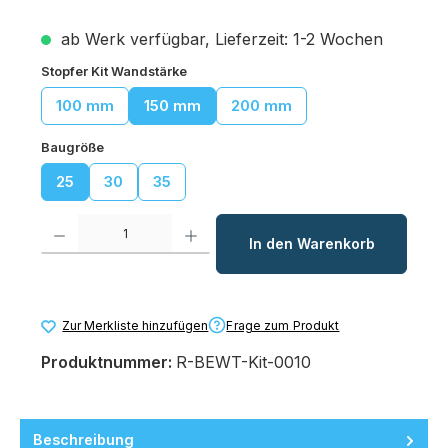
ab Werk verfügbar, Lieferzeit: 1-2 Wochen
auswählen
Stopfer Kit Wandstärke
100 mm
150 mm
200 mm
auswählen
Baugröße
25
30
35
Produkt Anzahl: Gib den gewünschten Wert ein oder benutze die Schaltfl
In den Warenkorb
Frage zum Produkt
Zur Merkliste hinzufügen
Produktnummer:
R-BEWT-Kit-0010
Beschreibung