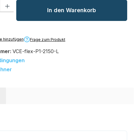
l: Gib den gewünschten Wert ein oder benutze die Schaltflächen um
In den Warenkorb
te hinzufügen
Frage zum Produkt
mmer:
VCE-flex-P1-2150-L
dingungen
chner