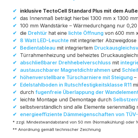
inklusive TectoCell Standard Plus mit dem Au
das Innenmaß beträgt hierbei 1300 mm x 1300 mm
100 mm Wandstärke – Wärmedurchgang nur 0,2
die
Drehtür
hat eine
lichte Öffnung
von 600 mm 
8 Watt LED-Leuchte
mit integrierter Abzweigdos
Bedientableau
mit integriertem
Druckausgleichsv
Türrahmenheizung und beheiztes Druckausgleichs
abschließbarer Drehhebelverschluss
mit
integr
austauschbarer Magnetdichtrahmen
und
Schlei
höhenverstellbare Türscharniere mit Steigung
–
Edelstahlboden in Rutschfestigkeitsklasse R11
m
durch
fugenfreie Überlappung der Wandelemen
leichte Montage und Demontage durch
Selbstzen
selbstverständlich sind alle Elemente serienmäßig
energieeffiziente Dämmeigenschaften von TÜV-
* zzgl. Mindestwandabstand von 50 mm (Normalkühlung) oder 1
** Anordnung gemäß technischer Zeichnung