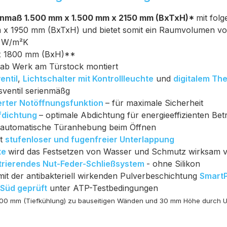
ßenmaß 1.500 mm x 1.500 mm x 2150 mm (BxTxH)*
mit fol
 x 1950 mm (BxTxH) und bietet somit ein Raumvolumen vo
0 W/m²K
x 1800 mm (BxH)**
e ab Werk am Türstock montiert
entil
,
Lichtschalter mit Kontrollleuchte
und
digitalem Th
ventil serienmäßg
ierter Notöffnungsfunktion
– für maximale Sicherheit
fdichtung
– optimale Abdichtung für energieeffizienten Bet
 automatische Türanhebung beim Öffnen
it
stufenloser und fugenfreier Unterlappung
te
wird das Festsetzen von Wasser und Schmutz wirksam 
trierendes Nut-Feder-Schließsystem
- ohne Silikon
 mit der antibakteriell wirkenden Pulverbeschichtung
Smart
Süd geprüft
unter ATP-Testbedingungen
00 mm (Tiefkühlung) zu bauseitigen Wänden und 30 mm Höhe durch Un