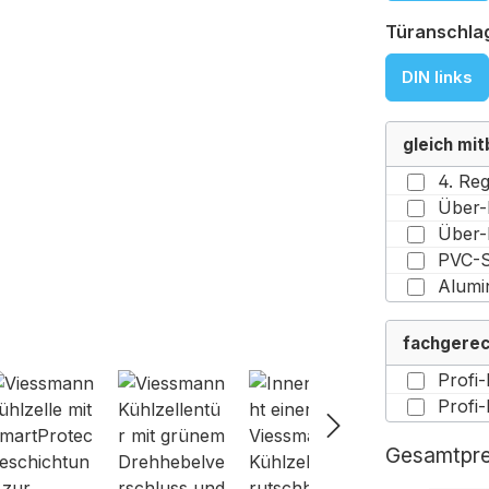
Türanschla
DIN links
gleich mit
fachgere
Gesamtpre