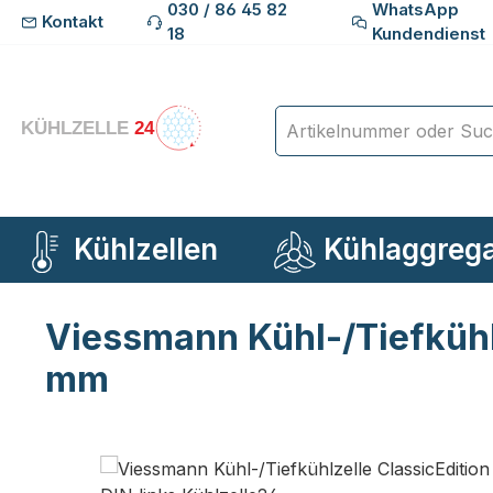
030 / 86 45 82
WhatsApp
Kontakt
m Hauptinhalt springen
Zur Suche springen
Zur Hauptnavigation springen
18
Kundendienst
Kühlzellen
Kühlaggreg
Viessmann Kühl-/Tiefkühlz
mm
Bildergalerie überspringen