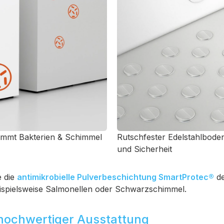
emmt Bakterien & Schimmel
Rutschfester Edelstahlbod
und Sicherheit
e die
antimikrobielle Pulverbeschichtung SmartProtec®
de
eispielsweise Salmonellen oder Schwarzschimmel.
 hochwertiger Ausstattung