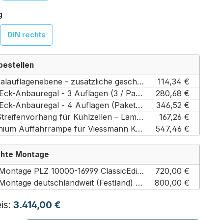
auswählen
g
DIN rechts
bestellen
4. Regalauflagenebene - zusätzliche geschlossene Bodenauflage Almo Norm 20 (Tiefkühlung (TK) / Paket 1)
114,34 €
Über-Eck-Anbauregal - 3 Auflagen (3 / Paket 1 und 2)
280,68 €
Über-Eck-Anbauregal - 4 Auflagen (Paket 1 und 2 / 4)
346,52 €
PVC-Streifenvorhang für Kühlzellen – Lamellenvorhang Energiesparer (615 mm / 1945 mm)
167,26 €
Aluminium Auffahrrampe für Viessmann Kühlzellen bis 800 mm Türbreite (131 mm)
547,46 €
chte Montage
Profi-Montage PLZ 10000-16999 ClassicEdition flexible Paket 1-4 (10000-16999 / Classic Edition flexible 1-4)
720,00 €
Profi-Montage deutschlandweit (Festland) ClassicEdition flexible Paket 1-4 (Classic Edition flexible 1-4 / Bundesweit (Festland))
800,00 €
is:
3.414,00 €