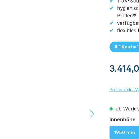
TÜV-Süd g
hygienisc
Protec®
verfügba
flexible
1 Kauf = 
Regulärer Pr
3.414,
Preise exkl. M
ab Werk v
a
Innenhöhe
1950 mm