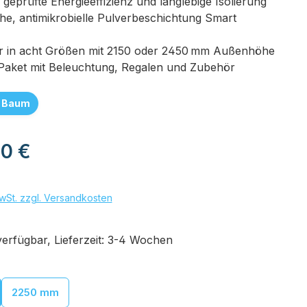
eprüfte Energieeffizienz und langlebige Isolierung
he, antimikrobielle Pulverbeschichtung Smart
r in acht Größen mit 2150 oder 2450 mm Außenhöhe
s Paket mit Beleuchtung, Regalen und Zubehör
1 Baum
eis:
00 €
wSt. zzgl. Versandkosten
erfügbar, Lieferzeit: 3-4 Wochen
uswählen
2250 mm