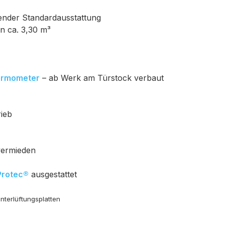
gender Standardausstattung
n ca. 3,30 m³
ermometer
– ab Werk am Türstock verbaut
rieb
vermieden
Protec®
ausgestattet
terlüftungsplatten