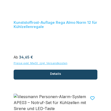
Kunststoffrost-Auflage Rega Almo Norm 12 für
Kühlzellenregale
Regulärer Preis:
Ab
34,65 €
Preise exkl. MwSt. zzgl. Versandkosten
Details