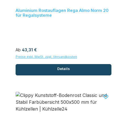
Aluminium Rostauflagen Rega Almo Norm 20
für Regalsysteme
Regulärer Preis:
Ab
43,31 €
Preise exkl. MwSt. zzgl. Versandkosten
Details