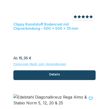
Durchschnittliche
Clippy Kunststoff Bodenrost mit
Clipverbindung – 500 × 500 × 25 mm
Regulärer Preis:
Ab
15,35 €
Preise exkl. MwSt. zzgl. Versandkosten
Details