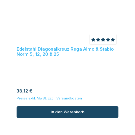
Durchschnittliche
Edelstahl Diagonalkreuz Rega Almo & Stabio
Norm 5, 12, 20 & 25
Regulärer Preis:
38,12 €
Preise exkl. MwSt. zzgl. Versandkosten
In den Warenkorb