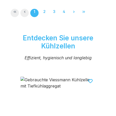
Seite
Seite
Seite
Seite
1
2
3
4
Entdecken Sie unsere
Kühlzellen
Effizient, hygienisch und langlebig
Produktgalerie überspringen