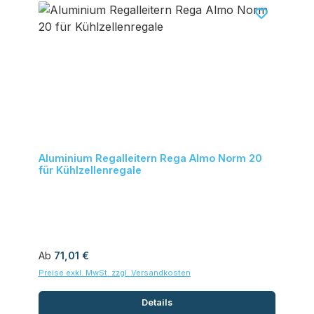
Aluminium Regalleitern Rega Almo Norm 20
für Kühlzellenregale
Regulärer Preis:
Ab
71,01 €
Preise exkl. MwSt. zzgl. Versandkosten
Details