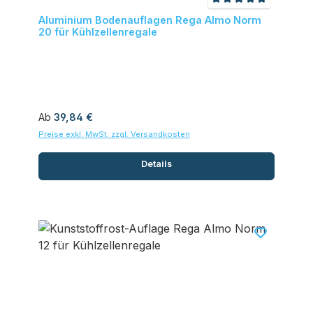
Durchschnittliche
Aluminium Bodenauflagen Rega Almo Norm
20 für Kühlzellenregale
Regulärer Preis:
Ab
39,84 €
Preise exkl. MwSt. zzgl. Versandkosten
Details