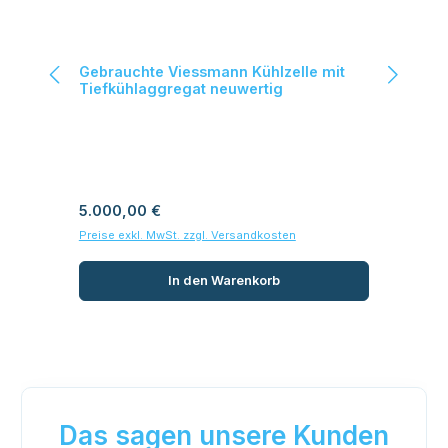
nittliche Bewertung von 5 von 5 Sternen
|
Gebrauchte Viessmann Kühlzelle mit
Ge
Tiefkühlaggregat neuwertig
ne
Regulärer Preis:
Reg
5.000,00 €
7.
Preise exkl. MwSt. zzgl. Versandkosten
Prei
In den Warenkorb
Das sagen unsere Kunden