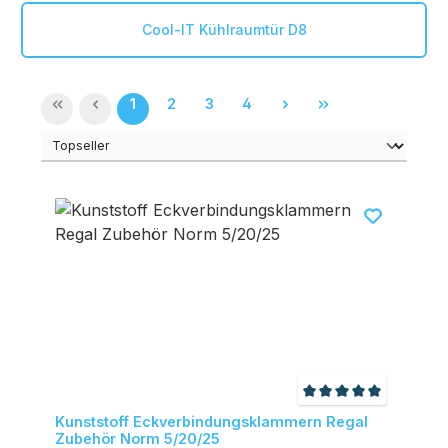
Cool-IT Kühlraumtür D8
Seite
Seite
Seite
Seite
1
2
3
4
Durchschnittliche
Kunststoff Eckverbindungsklammern Regal
Zubehör Norm 5/20/25