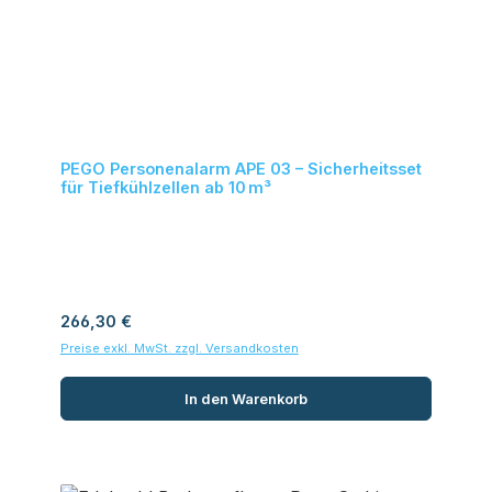
PEGO Personenalarm APE 03 – Sicherheitsset
für Tiefkühlzellen ab 10 m³
Regulärer Preis:
266,30 €
Preise exkl. MwSt. zzgl. Versandkosten
In den Warenkorb