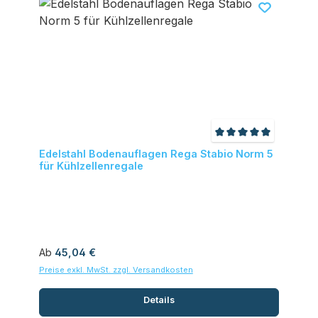
Durchschnittliche
Edelstahl Bodenauflagen Rega Stabio Norm 5
für Kühlzellenregale
Regulärer Preis:
Ab
45,04 €
Preise exkl. MwSt. zzgl. Versandkosten
Details