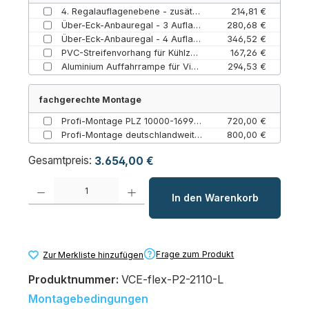
4. Regalauflagenebene - zusätzliche geschlossene Bodenauflage Almo Norm 20 (Normalkühlung (NK) / Paket 2)
214,81 €
Über-Eck-Anbauregal - 3 Auflagen (3 / Paket 1 und 2)
280,68 €
Über-Eck-Anbauregal - 4 Auflagen (Paket 1 und 2 / 4)
346,52 €
PVC-Streifenvorhang für Kühlzellen – Lamellenvorhang Energiesparer (615 mm / 1945 mm)
167,26 €
Aluminium Auffahrrampe für Viessmann Kühlzellen bis 800 mm Türbreite (81 mm)
294,53 €
fachgerechte Montage
Profi-Montage PLZ 10000-16999 ClassicEdition flexible Paket 1-4 (10000-16999 / Classic Edition flexible 1-4)
720,00 €
Profi-Montage deutschlandweit (Festland) ClassicEdition flexible Paket 1-4 (Classic Edition flexible 1-4 / Bundesweit (Festland))
800,00 €
Gesamtpreis:
3.654,00 €
Produkt Anzahl: Gib den gewünschten Wert ein oder benutze die Schaltfl
In den Warenkorb
Frage zum Produkt
Zur Merkliste hinzufügen
Produktnummer:
VCE-flex-P2-2110-L
Montagebedingungen