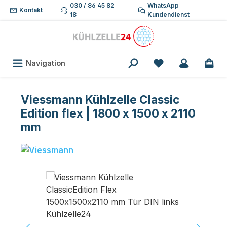
030 / 86 45 82
WhatsApp
Zum Hauptinhalt springen
Kontakt
18
Kundendienst
Du hast 0 Produk
Navigation
Viessmann Kühlzelle Classic
Edition flex | 1800 x 1500 x 2110
mm
Bildergalerie überspringen