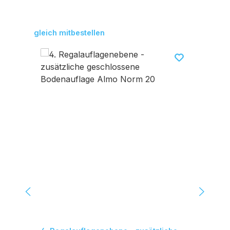
Produktgalerie überspringen
gleich mitbestellen