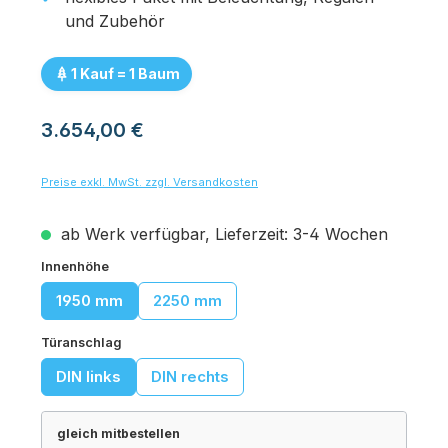
und Zubehör
1 Kauf = 1 Baum
Regulärer Preis:
3.654,00 €
Preise exkl. MwSt. zzgl. Versandkosten
ab Werk verfügbar, Lieferzeit: 3-4 Wochen
auswählen
Innenhöhe
1950 mm
2250 mm
auswählen
Türanschlag
DIN links
DIN rechts
gleich mitbestellen