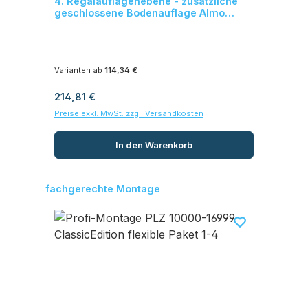
4. Regalauflagenebene - zusätzliche
Üb
geschlossene Bodenauflage Almo
Norm 20
Varianten ab
114,34 €
Regulärer Preis:
Reg
214,81 €
28
Preise exkl. MwSt. zzgl. Versandkosten
Prei
In den Warenkorb
Produktgalerie überspringen
fachgerechte Montage