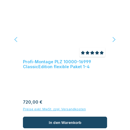
Durchschnittliche Be
Profi-Montage PLZ 10000-16999
Pr
ClassicEdition flexible Paket 1-4
(Fe
1-4
Var
Regulärer Preis:
Reg
720,00 €
80
Preise exkl. MwSt. zzgl. Versandkosten
Prei
In den Warenkorb