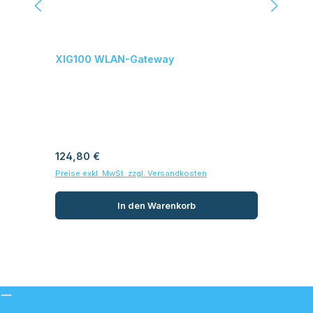
XIG100 WLAN-Gateway
XI
Var
Regulärer Preis:
Reg
124,80 €
32
Preise exkl. MwSt. zzgl. Versandkosten
Prei
In den Warenkorb