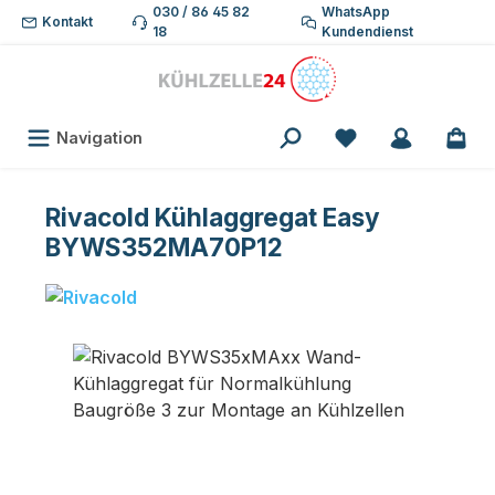
030 / 86 45 82
WhatsApp
Zum Hauptinhalt springen
Kontakt
18
Kundendienst
Du hast 0 Produk
Navigation
Rivacold Kühlaggregat Easy
BYWS352MA70P12
Bildergalerie überspringen