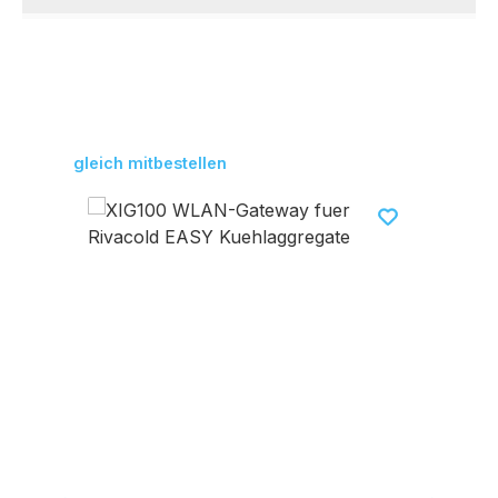
Produktgalerie überspringen
gleich mitbestellen