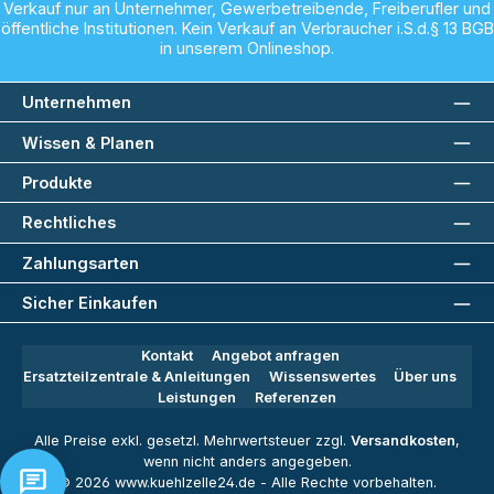
Verkauf nur an Unternehmer, Gewerbetreibende, Freiberufler und
öffentliche Institutionen. Kein Verkauf an Verbraucher i.S.d.§ 13 BGB
in unserem Onlineshop.
Unternehmen
Wissen & Planen
Produkte
Rechtliches
Zahlungsarten
Sicher Einkaufen
Kontakt
Angebot anfragen
Ersatzteilzentrale & Anleitungen
Wissenswertes
Über uns
Leistungen
Referenzen
Alle Preise exkl. gesetzl. Mehrwertsteuer zzgl.
Versandkosten
,
wenn nicht anders angegeben.
© 2026 www.kuehlzelle24.de - Alle Rechte vorbehalten.