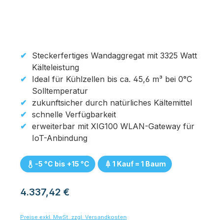
Steckerfertiges Wandaggregat mit 3325 Watt
Kälteleistung
Ideal für Kühlzellen bis ca. 45,6 m³ bei 0°C
Solltemperatur
zukunftsicher durch natürliches Kältemittel
schnelle Verfügbarkeit
erweiterbar mit XIG100 WLAN-Gateway für
IoT-Anbindung
-5 °C bis +15 °C
1 Kauf = 1 Baum
Regulärer Preis:
4.337,42 €
Preise exkl. MwSt. zzgl. Versandkosten