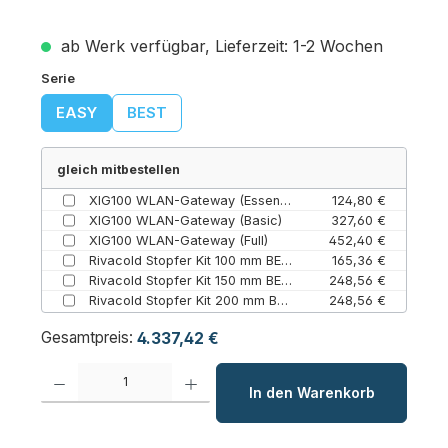
ab Werk verfügbar, Lieferzeit: 1-2 Wochen
auswählen
Serie
EASY
BEST
gleich mitbestellen
XIG100 WLAN-Gateway (Essential (inklusive))
124,80 €
XIG100 WLAN-Gateway (Basic)
327,60 €
XIG100 WLAN-Gateway (Full)
452,40 €
Rivacold Stopfer Kit 100 mm BEWT – Paneel für Wandaggregate (35 / 100 mm)
165,36 €
Rivacold Stopfer Kit 150 mm BEWT – Paneel für Wandaggregate (35 / 150 mm)
248,56 €
Rivacold Stopfer Kit 200 mm BEWT – Paneel für Wandaggregate (200 mm / 35)
248,56 €
Gesamtpreis:
4.337,42 €
Produkt Anzahl: Gib den gewünschten Wert ein oder benutze die Schaltfl
In den Warenkorb