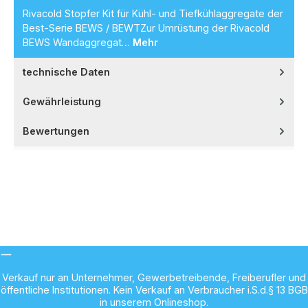
Rivacold Stopfer Kit für Kühl- und Tiefkühlaggregate der
Best-Serie BEWS / BEWTZur Umrüstung der Rivacold
BEWS Wandaggregat…
Mehr
technische Daten
Gewährleistung
Bewertungen
Verkauf nur an Unternehmer, Gewerbetreibende, Freiberufler und
öffentliche Institutionen. Kein Verkauf an Verbraucher i.S.d.§ 13 BGB
in unserem Onlineshop.