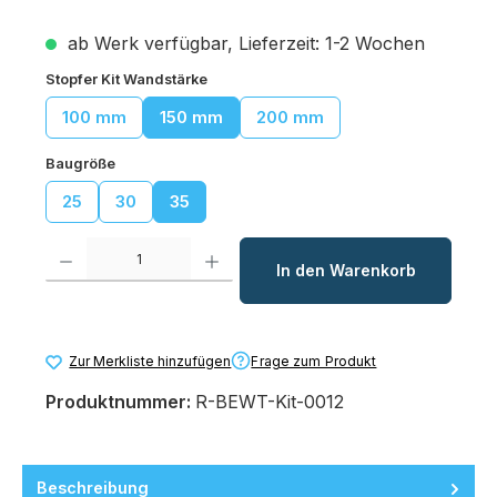
ab Werk verfügbar, Lieferzeit: 1-2 Wochen
auswählen
Stopfer Kit Wandstärke
100 mm
150 mm
200 mm
auswählen
Baugröße
25
30
35
Produkt Anzahl: Gib den gewünschten Wert ein oder benutze die Schaltfl
In den Warenkorb
Frage zum Produkt
Zur Merkliste hinzufügen
Produktnummer:
R-BEWT-Kit-0012
Beschreibung