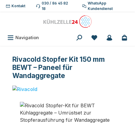
030 / 86 45 82
WhatsApp
Zum Hauptinhalt springen
Kontakt
18
Kundendienst
Du hast 0 Produk
Navigation
Rivacold Stopfer Kit 150 mm
BEWT – Paneel für
Wandaggregate
Bildergalerie überspringen