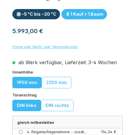
−5 °C bis −20 °C
1 Kauf = 1 Baum
Regulärer Preis:
5.993,00 €
Preise exkl. MwSt. zzgl. Versandkosten
ab Werk verfügbar, Lieferzeit: 3-4 Wochen
auswählen
Innenhöhe
1950 mm
2250 mm
auswählen
Türanschlag
DIN links
DIN rechts
gleich mitbestellen
4. Regalauflagenebene - zusätzliche geschlossene Bodenauflage Almo Norm 20 (Tiefkühlung (TK) / Paket 1)
114,34 €