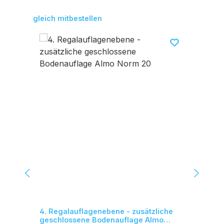
Produktgalerie überspringen
gleich mitbestellen
4. Regalauflagenebene - zusätzliche
Üb
geschlossene Bodenauflage Almo