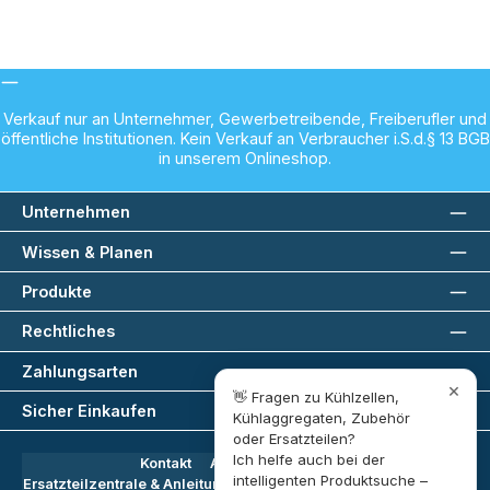
Verkauf nur an Unternehmer, Gewerbetreibende, Freiberufler und
öffentliche Institutionen. Kein Verkauf an Verbraucher i.S.d.§ 13 BGB
in unserem Onlineshop.
Unternehmen
Wissen & Planen
Produkte
Rechtliches
Zahlungsarten
×
👋 Fragen zu Kühlzellen, 
Sicher Einkaufen
Kühlaggregaten, Zubehör 
oder Ersatzteilen?

Ich helfe auch bei der 
Kontakt
Angebot anfragen
intelligenten Produktsuche – 
Ersatzteilzentrale & Anleitungen
Wissenswertes
Über uns