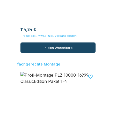
Norm 20
Regulärer Preis:
Reg
114,34 €
28
Preise exkl. MwSt. zzgl. Versandkosten
Prei
In den Warenkorb
Produktgalerie überspringen
fachgerechte Montage