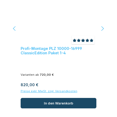
Durchschnittliche Be
Profi-Montage PLZ 10000-16999
Pr
ClassicEdition Paket 1-4
(Fe
Varianten ab
720,00 €
Var
Regulärer Preis:
Reg
820,00 €
90
Preise exkl. MwSt. zzgl. Versandkosten
Prei
In den Warenkorb