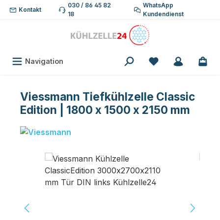
030 / 86 45 82
WhatsApp
Zum Hauptinhalt springen
Kontakt
18
Kundendienst
Du hast 0 Produk
Navigation
Viessmann Tiefkühlzelle Classic
Edition | 1800 x 1500 x 2150 mm
Bildergalerie überspringen