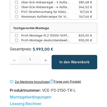
Über-Eck-Anbauregal - 3 Auflagen (3 / Paket 1 und 2)
280,68 €
Über-Eck-Anbauregal - 4 Auflagen (Paket 1 und 2 / 4)
346,52 €
PVC-Streifenvorhang für Kühlzellen – Lamellenvorhang Energiesparer (615 mm / 1945 mm)
167,26 €
Aluminium Auffahrrampe für Viessmann Kühlzellen bis 800 mm Türbreite (131 mm)
547,46 €
fachgerechte Montage
Profi-Montage PLZ 10000-16999 ClassicEdition Paket 1-4 (10000-16999 / Classic Edition 1-4)
820,00 €
Profi-Montage deutschlandweit (Festland) ClassicEdition Paket 1-4 (Classic Edition 1-4 / Bundesweit (Festland))
900,00 €
Gesamtpreis:
5.993,00 €
Produkt Anzahl: Gib den gewünschten Wert ein oder benutze die Schaltfl
In den Warenkorb
Frage zum Produkt
Zur Merkliste hinzufügen
Produktnummer:
VCE-P2-2150-TK-L
Montagebedingungen
Leasing Rechner