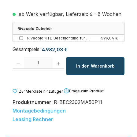
ab Werk verfügbar, Lieferzeit: 6 - 8 Wochen
Rivacold Zubehör
Rivacold KTL-Beschichtung für BEST Decken-Kühlaggregat (230)
599,04 €
Gesamtpreis:
4.982,03 €
Produkt Anzahl: Gib den gewünschten Wert ein oder benutze die Schaltfl
In den Warenkorb
Frage zum Produkt
Zur Merkliste hinzufügen
Produktnummer:
R-BEC2302MA50P11
Montagebedingungen
Leasing Rechner