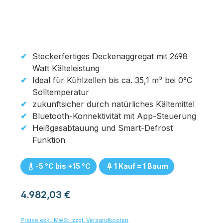
Steckerfertiges Deckenaggregat mit 2698
Watt Kälteleistung
Ideal für Kühlzellen bis ca. 35,1 m³ bei 0°C
Solltemperatur
zukunftsicher durch natürliches Kältemittel
Bluetooth-Konnektivität mit App-Steuerung
Heißgasabtauung und Smart-Defrost
Funktion
-5 °C bis +15 °C
1 Kauf = 1 Baum
Regulärer Preis:
4.982,03 €
Preise exkl. MwSt. zzgl. Versandkosten