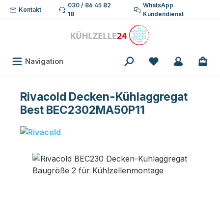
030 / 86 45 82
WhatsApp
Zum Hauptinhalt springen
Kontakt
18
Kundendienst
Du hast 0 Produk
Navigation
Rivacold Decken-Kühlaggregat
Best BEC2302MA50P11
Bildergalerie überspringen