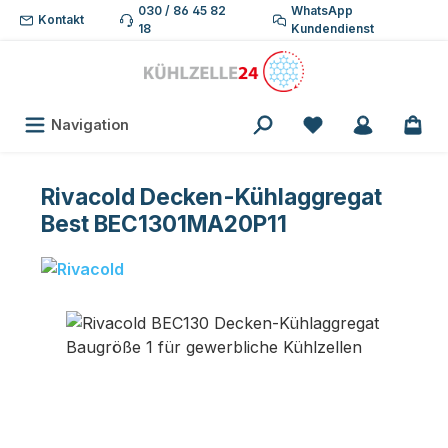
030 / 86 45 82
WhatsApp
Zum Hauptinhalt springen
Kontakt
18
Kundendienst
Du hast 0 Produk
Navigation
Rivacold Decken-Kühlaggregat
Best BEC1301MA20P11
Bildergalerie überspringen