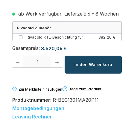
ab Werk verfügbar, Lieferzeit: 6 - 8 Wochen
Rivacold Zubehör
Rivacold KTL-Beschichtung für BEST Decken-Kühlaggregat (130)
382,20 €
Gesamtpreis:
3.520,06 €
Produkt Anzahl: Gib den gewünschten Wert ein oder benutze die Schaltfl
In den Warenkorb
Frage zum Produkt
Zur Merkliste hinzufügen
Produktnummer:
R-BEC1301MA20P11
Montagebedingungen
Leasing Rechner