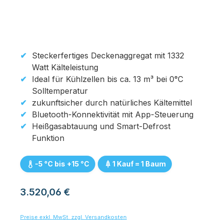
Steckerfertiges Deckenaggregat mit 1332
Watt Kälteleistung
Ideal für Kühlzellen bis ca. 13 m³ bei 0°C
Solltemperatur
zukunftsicher durch natürliches Kältemittel
Bluetooth-Konnektivität mit App-Steuerung
Heißgasabtauung und Smart-Defrost
Funktion
-5 °C bis +15 °C
1 Kauf = 1 Baum
Regulärer Preis:
3.520,06 €
Preise exkl. MwSt. zzgl. Versandkosten