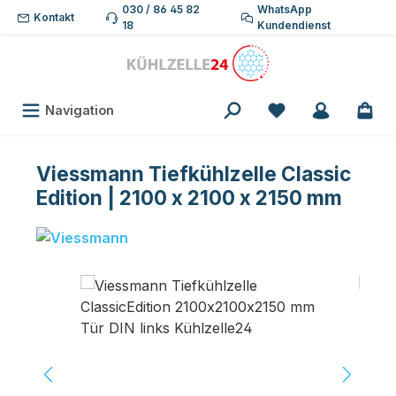
030 / 86 45 82
WhatsApp
Zum Hauptinhalt springen
Kontakt
18
Kundendienst
Du hast 0 Produk
Navigation
Viessmann Tiefkühlzelle Classic
Edition | 2100 x 2100 x 2150 mm
Bildergalerie überspringen