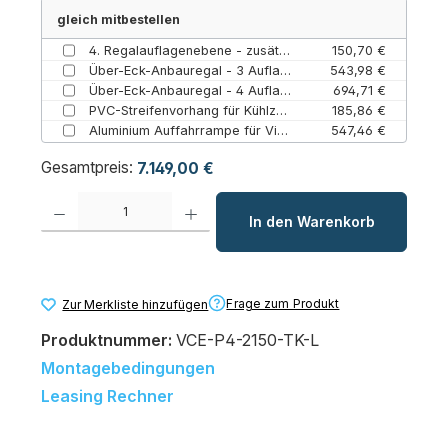
gleich mitbestellen
4. Regalauflagenebene - zusätzliche geschlossene Bodenauflage Almo Norm 20 (Tiefkühlung (TK) / Paket 4)
150,70 €
Über-Eck-Anbauregal - 3 Auflagen (3 / Paket 4 und 5)
543,98 €
Über-Eck-Anbauregal - 4 Auflagen (Paket 4 und 5 / 4)
694,71 €
PVC-Streifenvorhang für Kühlzellen – Lamellenvorhang Energiesparer (820 mm / 1945 mm)
185,86 €
Aluminium Auffahrrampe für Viessmann Kühlzellen bis 800 mm Türbreite (131 mm)
547,46 €
Gesamtpreis:
7.149,00 €
Produkt Anzahl: Gib den gewünschten Wert ein oder benutze die Schaltfl
In den Warenkorb
Frage zum Produkt
Zur Merkliste hinzufügen
Produktnummer:
VCE-P4-2150-TK-L
Montagebedingungen
Leasing Rechner