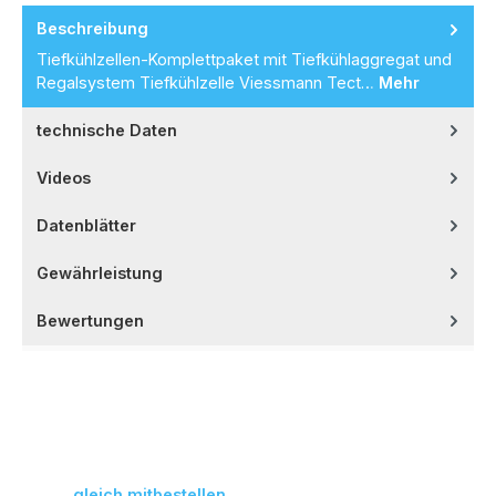
Beschreibung
Tiefkühlzellen-Komplettpaket mit Tiefkühlaggregat und
Regalsystem Tiefkühlzelle Viessmann Tect…
Mehr
technische Daten
Videos
Datenblätter
Gewährleistung
Bewertungen
Produktgalerie überspringen
gleich mitbestellen