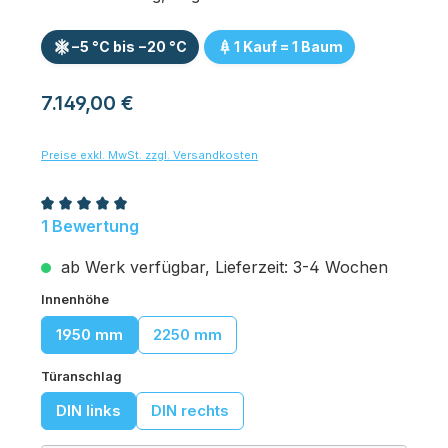
−5 °C bis −20 °C
1 Kauf = 1 Baum
Regulärer Preis:
7.149,00 €
Preise exkl. MwSt. zzgl. Versandkosten
Durchschnittliche Bewertung von 5 von 5 Sternen
1 Bewertung
ab Werk verfügbar, Lieferzeit: 3-4 Wochen
auswählen
Innenhöhe
1950 mm
2250 mm
auswählen
Türanschlag
DIN links
DIN rechts