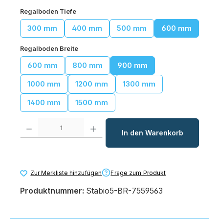
auswählen
Regalboden Tiefe
300 mm
400 mm
500 mm
600 mm
auswählen
Regalboden Breite
600 mm
800 mm
900 mm
1000 mm
1200 mm
1300 mm
1400 mm
1500 mm
Produkt Anzahl: Gib den gewünschten Wert ein oder benutze die Schaltfl
In den Warenkorb
Frage zum Produkt
Zur Merkliste hinzufügen
Produktnummer:
Stabio5-BR-7559563