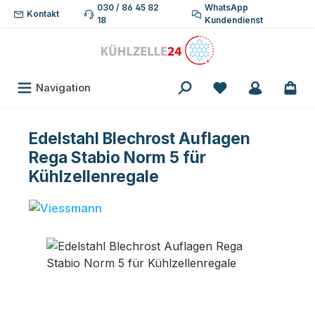
030 / 86 45 82
WhatsApp
Zum Hauptinhalt springen
Kontakt
18
Kundendienst
Du hast 0 Produk
Navigation
Edelstahl Blechrost Auflagen
Rega Stabio Norm 5 für
Kühlzellenregale
Bildergalerie überspringen