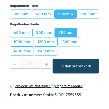
auswählen
Regalboden Tiefe
300 mm
400 mm
500 mm
600 mm
auswählen
Regalboden Breite
600 mm
800 mm
900 mm
1000 mm
1200 mm
1300 mm
1400 mm
1500 mm
Produkt Anzahl: Gib den gewünschten Wert ein oder benutze die Schaltfl
In den Warenkorb
Frage zum Produkt
Zur Merkliste hinzufügen
Produktnummer:
Stabio5-BR-7559555