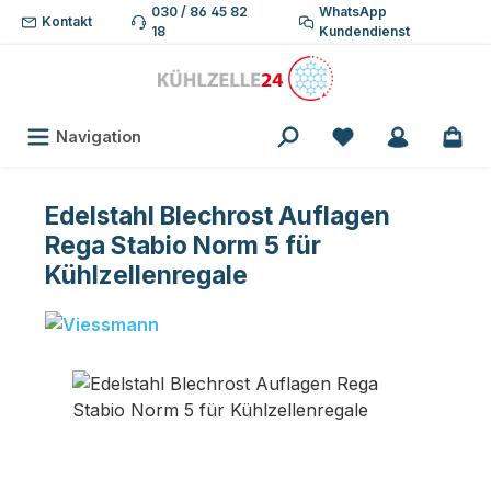
030 / 86 45 82
WhatsApp
Zum Hauptinhalt springen
Kontakt
18
Kundendienst
Du hast 0 Produk
Navigation
Edelstahl Blechrost Auflagen
Rega Stabio Norm 5 für
Kühlzellenregale
Bildergalerie überspringen