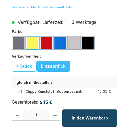
Preise exkl. MwSt. zzgl. Versandkosten
Verfügbar, Lieferzeit: 1 - 3 Werktage
auswählen
Farbe
Basaltgrau
Gelb
Karminrot
Königsblau
Lichtgrau
Schwarz
auswählen
Verkaufseinheit
4 Stück
Einzelstück
gleich mitbestellen
Clippy Kunststoff Bodenrost mit Clipverbindung – 500 × 500 × 25 mm (Classic / Gelb / Einzelne Platte 50cm x 50cm: 0,25m²)
15,35 €
Gesamtpreis:
6,15 €
Produkt Anzahl: Gib den gewünschten Wert ein oder benutze die Schaltfl
In den Warenkorb