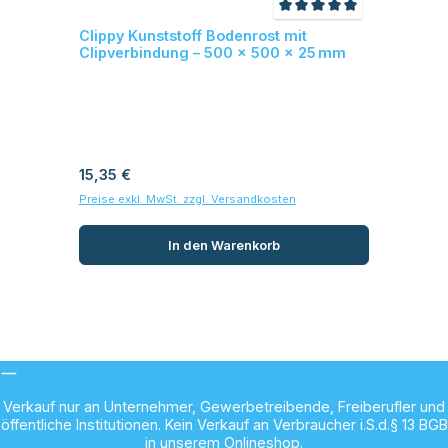
Durchschnittliche Be
Clippy Kunststoff Bodenrost mit
Clipverbindung – 500 × 500 × 25 mm
Regulärer Preis:
15,35 €
Preise exkl. MwSt. zzgl. Versandkosten
In den Warenkorb
Verkauf nur an Unternehmer, Gewerbetreibende, Freiberufler und
öffentliche Institutionen. Kein Verkauf an Verbraucher i.S.d.§ 13 BGB
in unserem Onlineshop.