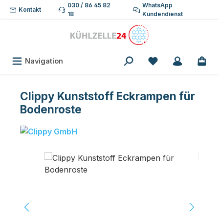
030 / 86 45 82
WhatsApp
Zum Hauptinhalt springen
Kontakt
18
Kundendienst
Du hast 0 Produk
Navigation
Clippy Kunststoff Eckrampen für
Bodenroste
Bildergalerie überspringen