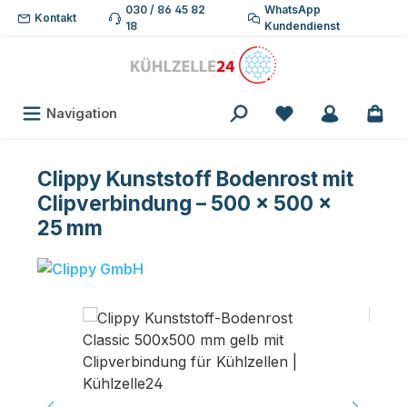
030 / 86 45 82
WhatsApp
Zum Hauptinhalt springen
Kontakt
18
Kundendienst
Du hast 0 Produk
Navigation
Clippy Kunststoff Bodenrost mit
Clipverbindung – 500 × 500 ×
25 mm
Bildergalerie überspringen