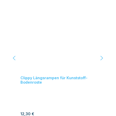
Clippy Längsrampen für Kunststoff-
Cli
Bodenroste
Bo
Regulärer Preis:
Reg
12,30 €
6,1