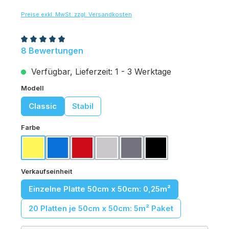
Preise exkl. MwSt. zzgl. Versandkosten
Durchschnittliche Bewertung von 5 von 5 Sternen
8 Bewertungen
Verfügbar, Lieferzeit: 1 - 3 Werktage
auswählen
Modell
Classic
Stabil
auswählen
Farbe
Gelb
Königsblau
Karminrot
Lichtgrau
Basaltgrau
Schwarz
auswählen
Verkaufseinheit
Einzelne Platte 50cm x 50cm: 0,25m²
20 Platten je 50cm x 50cm: 5m² Paket