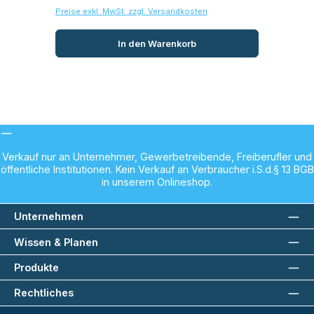
Preise exkl. MwSt. zzgl. Versandkosten
Prei
In den Warenkorb
Verkauf nur an Unternehmer, Gewerbetreibende, Freiberufler und
öffentliche Institutionen. Kein Verkauf an Verbraucher i.S.d.§ 13 BGB
in unserem Onlineshop.
Unternehmen
Wissen & Planen
Produkte
Rechtliches