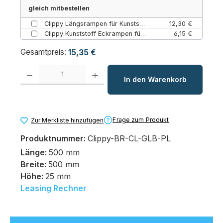
gleich mitbestellen
Clippy Längsrampen für Kunststoff-Bodenroste (Gelb / Einzelstück)
12,30 €
Clippy Kunststoff Eckrampen für Bodenroste (Gelb / Einzelstück)
6,15 €
Gesamtpreis:
15,35 €
Produkt Anzahl: Gib den gewünschten Wert ein oder benutze die Schaltfl
In den Warenkorb
Frage zum Produkt
Zur Merkliste hinzufügen
Produktnummer:
Clippy-BR-CL-GLB-PL
Länge:
500 mm
Breite:
500 mm
Höhe:
25 mm
Leasing Rechner