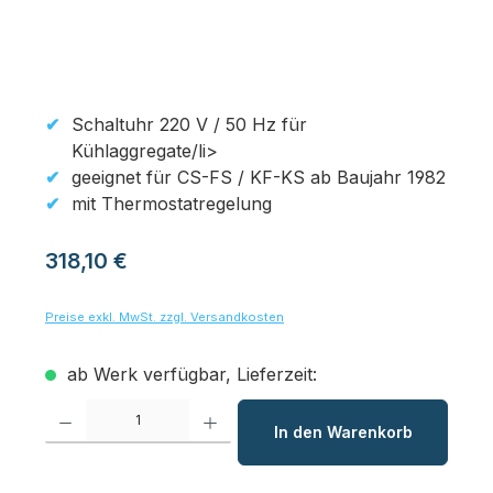
Schaltuhr 220 V / 50 Hz für
Kühlaggregate/li>
geeignet für CS-FS / KF-KS ab Baujahr 1982
mit Thermostatregelung
Regulärer Preis:
318,10 €
Preise exkl. MwSt. zzgl. Versandkosten
ab Werk verfügbar, Lieferzeit:
Produkt Anzahl: Gib den gewünschten Wert ein oder benutze die Schaltfl
In den Warenkorb