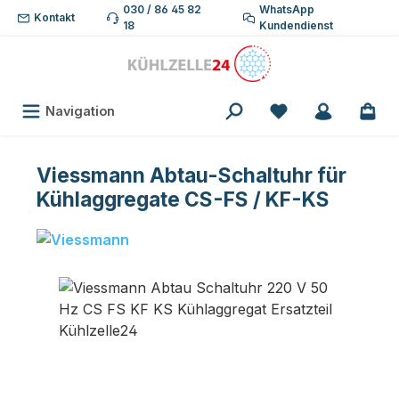
030 / 86 45 82
WhatsApp
Zum Hauptinhalt springen
Kontakt
18
Kundendienst
Du hast 0 Produk
Navigation
Viessmann Abtau-Schaltuhr für
Kühlaggregate CS-FS / KF-KS
Bildergalerie überspringen