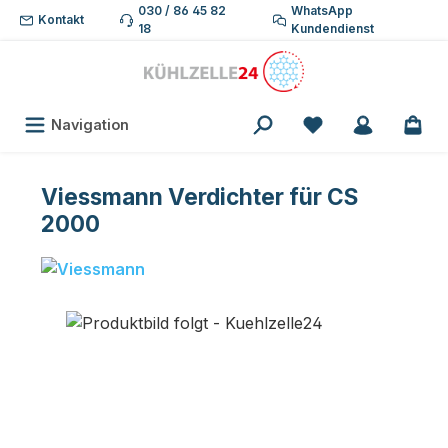
030 / 86 45 82
WhatsApp
Zum Hauptinhalt springen
Kontakt
18
Kundendienst
Du hast 0 Produk
Navigation
Viessmann Verdichter für CS
2000
Bildergalerie überspringen