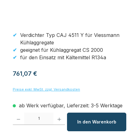
Verdichter Typ CAJ 4511 Y für Viessmann
Kühlaggregate
geeignet für Kühlaggregat CS 2000
für den Einsatz mit Kältemittel R134a
Regulärer Preis:
761,07 €
Preise exkl. MwSt. zzgl. Versandkosten
ab Werk verfügbar, Lieferzeit: 3-5 Werktage
Produkt Anzahl: Gib den gewünschten Wert ein oder benutze die Schaltfl
In den Warenkorb