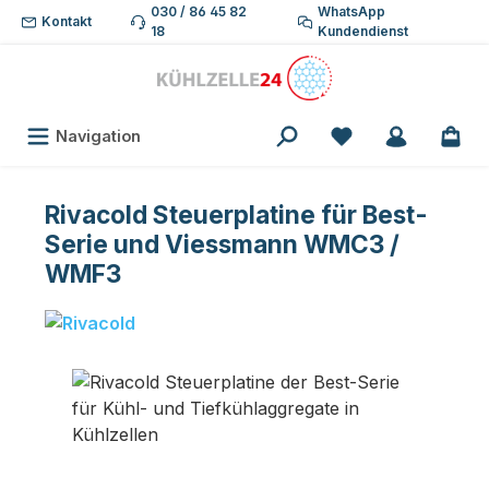
030 / 86 45 82
WhatsApp
Zum Hauptinhalt springen
Kontakt
18
Kundendienst
Du hast 0 Produk
Navigation
Rivacold Steuerplatine für Best-
Serie und Viessmann WMC3 /
WMF3
Bildergalerie überspringen