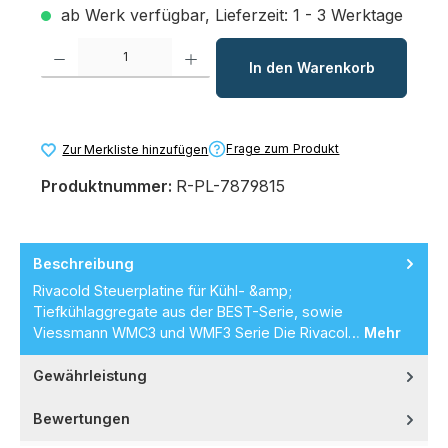
ab Werk verfügbar, Lieferzeit: 1 - 3 Werktage
Produkt Anzahl: Gib den gewünschten Wert ein oder benutze die Schaltfl
In den Warenkorb
Frage zum Produkt
Zur Merkliste hinzufügen
Produktnummer:
R-PL-7879815
Beschreibung
Rivacold Steuerplatine für Kühl- &amp;
Tiefkühlaggregate aus der BEST-Serie, sowie
Viessmann WMC3 und WMF3 Serie Die Rivacol…
Mehr
Gewährleistung
Bewertungen