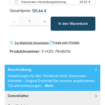
Viessmann Heizleitungsklemmprofil
39,52 €
Gesamtpreis:
121,64 €
Produkt Anzahl: Gib den gewünschten Wert ein oder benutze die Schaltfl
In den Warenkorb
Frage zum Produkt
Zur Merkliste hinzufügen
Produktnummer:
V-HZG-7848016
Beschreibung
Heizleitungen für den Türrahmen Ihrer Viessmann
Kühlzelle – Original Ersatzteil Bei unseren angebotenen
Türrahmenheizungen…
Mehr
Datenblätter