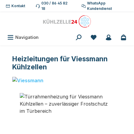
030 / 86 45 82
WhatsApp
Zum Hauptinhalt springen
Kontakt
18
Kundendienst
Du hast 0 Produk
Navigation
Heizleitungen für Viessmann
Kühlzellen
Bildergalerie überspringen