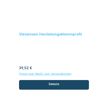
Viessmann Heizleitungsklemmprofil
Regulärer Preis:
39,52 €
Preise exkl. MwSt. zzgl. Versandkosten
Details