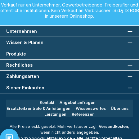
Verkauf nur an Unternehmer, Gewerbetreibende, Freiberufler und
öffentliche Institutionen. Kein Verkauf an Verbraucher i.S.d.§ 13 BGB
in unserem Onlineshop.
Unternehmen
Wissen & Planen
Produkte
Rechtliches
Zahlungsarten
Sicher Einkaufen
Kontakt
Angebot anfragen
Ersatzteilzentrale & Anleitungen
Wissenswertes
Über uns
Leistungen
Referenzen
Alle Preise exkl. gesetzl. Mehrwertsteuer zzgl.
Versandkosten
,
wenn nicht anders angegeben.
© 2026 www.kuehlzelle24.de - Alle Rechte vorbehalten.