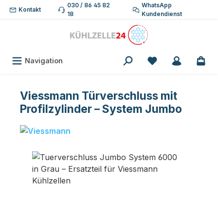
030 / 86 45 82
WhatsApp
Zum Hauptinhalt springen
Kontakt
18
Kundendienst
Du hast 0 Produk
Navigation
Viessmann Türverschluss mit
Profilzylinder – System Jumbo
Bildergalerie überspringen