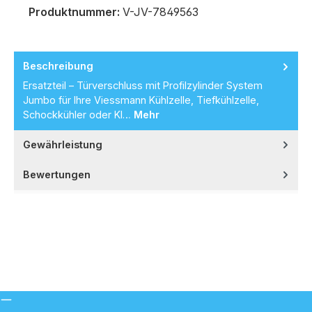
Produktnummer:
V-JV-7849563
Beschreibung
Ersatzteil – Türverschluss mit Profilzylinder System
Jumbo für Ihre Viessmann Kühlzelle, Tiefkühlzelle,
Schockkühler oder Kl…
Mehr
Gewährleistung
Bewertungen