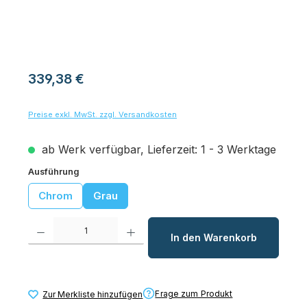
Regulärer Preis:
339,38 €
Preise exkl. MwSt. zzgl. Versandkosten
ab Werk verfügbar, Lieferzeit: 1 - 3 Werktage
auswählen
Ausführung
Chrom
Grau
Produkt Anzahl: Gib den gewünschten Wert ein oder benutze die Schaltfl
In den Warenkorb
Frage zum Produkt
Zur Merkliste hinzufügen