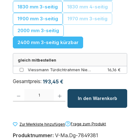
1830 mm 3-seitig
1830 mm 4-seitig
(Diese Option ist zurzeit 
1900 mm 3-seitig
1970 mm 3-seitig
(Diese Option ist zurzeit 
2000 mm 3-seitig
2400 mm 3-seitig kürzbar
gleich mitbestellen
Viessmann Türdichtrahmen Nietbeipack – 25 Blindnieten für Dichtungen
16,16 €
Gesamtpreis:
193,45 €
Produkt Anzahl: Gib den gewünschten Wert ein oder benutze die Schaltfl
In den Warenkorb
Frage zum Produkt
Zur Merkliste hinzufügen
Produktnummer:
V-Ma.Dg-7849381