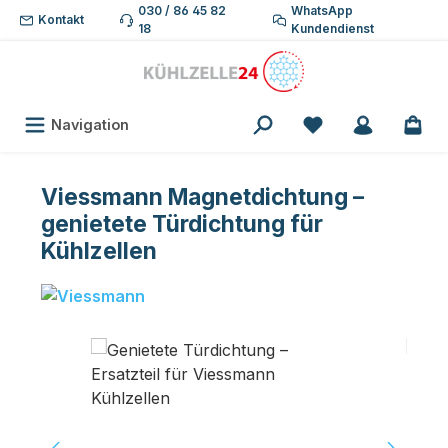
030 / 86 45 82
WhatsApp
Zum Hauptinhalt springen
Kontakt
18
Kundendienst
Du hast 0 Produk
Navigation
Viessmann Magnetdichtung –
genietete Türdichtung für
Kühlzellen
Bildergalerie überspringen