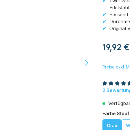
Zwei Vari
Edelstahl
Passend f
Durchmes
Original 
Regulärer Pr
19,92 €
Preise exkl. M
Durchschnit
2 Bewertun
Verfügbar,
Farbe Stop
Grau
W