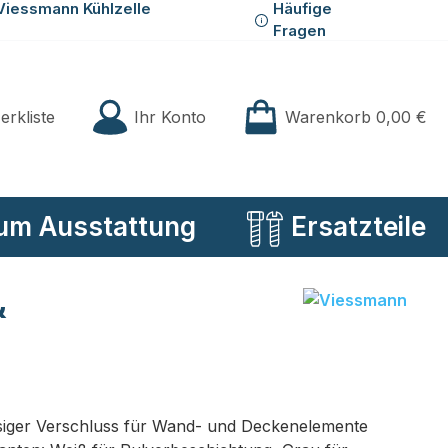
Viessmann Kühlzelle
Häufige
Fragen
Du hast 0 Produkte auf der Merkliste
Ihr Konto
erkliste
Warenkorb
0,00 €
um Ausstattung
Ersatzteile
&
siger Verschluss für Wand- und Deckenelemente