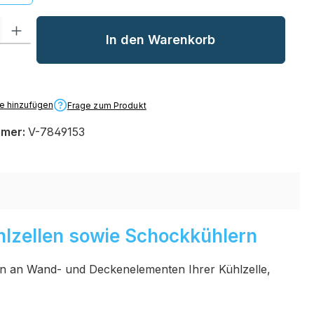
l: Gib den gewünschten Wert ein oder benutze die Schaltflächen um
In den Warenkorb
te hinzufügen
Frage zum Produkt
mmer:
V-7849153
hlzellen sowie Schockkühlern
en an Wand- und Deckenelementen Ihrer Kühlzelle,