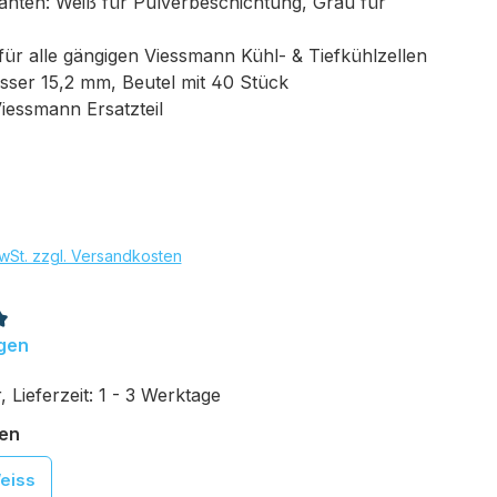
anten: Weiß für Pulverbeschichtung, Grau für
ür alle gängigen Viessmann Kühl- & Tiefkühlzellen
ser 15,2 mm, Beutel mit 40 Stück
Viessmann Ersatzteil
eis:
wSt. zzgl. Versandkosten
tliche Bewertung von 5 von 5 Sternen
gen
 Lieferzeit: 1 - 3 Werktage
auswählen
fen
eiss