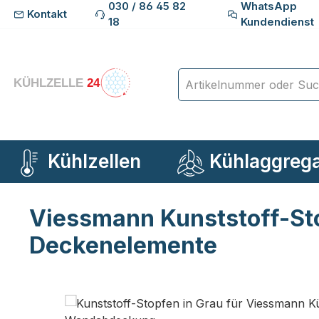
030 / 86 45 82
WhatsApp
Kontakt
m Hauptinhalt springen
Zur Suche springen
Zur Hauptnavigation springen
18
Kundendienst
Kühlzellen
Kühlaggreg
Viessmann Kunststoff-Sto
Deckenelemente
Bildergalerie überspringen