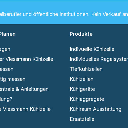
berufler und öffentliche Institutionen. Kein Verkauf a
Planen
Produkte
agen
Indivuelle Kühlzelle
er Viessmann Kühlzelle
Individuelles Regalsyst
messen
Tiefkühlzellen
htig messen
Kühlzellen
entrale & Anleitungen
Kühlgeräte
lung?
Kühlaggregate
 Viessmann Kühlzelle
Kühlraum Ausstattung
Ersatzteile