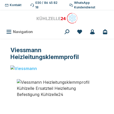
030 / 86 45 82
WhatsApp
Zum Hauptinhalt springen
Kontakt
18
Kundendienst
Du hast 0 Produk
Navigation
Viessmann
Heizleitungsklemmprofil
Bildergalerie überspringen