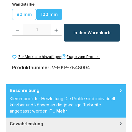
auswählen
Wandstärke
80 mm
100 mm
Produkt Anzahl: Gib den gewünschten Wert ein oder benutze die Schaltfl
In den Warenkorb
Frage zum Produkt
Zur Merkliste hinzufügen
Produktnummer:
V-HKP-7848004
Beschreibung
Klemmprofil für Heizleitung Die Profile sind individuell
kürzbar und können an die jeweilige Türbreite
angepasst werden. F…
Mehr
Gewährleistung