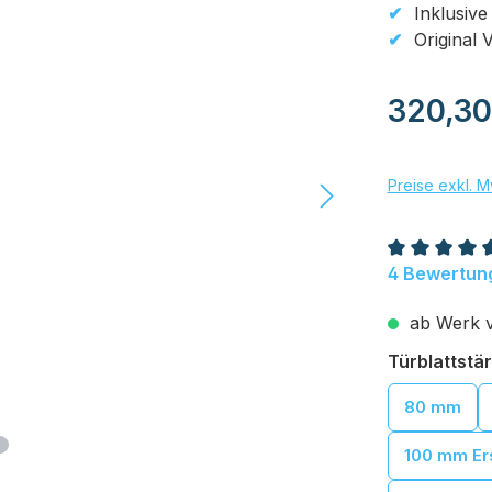
Inklusive
Original 
Regulärer Pr
320,30
Preise exkl. M
Durchschnit
4 Bewertun
ab Werk ve
Türblattstä
80 mm
100 mm Ers