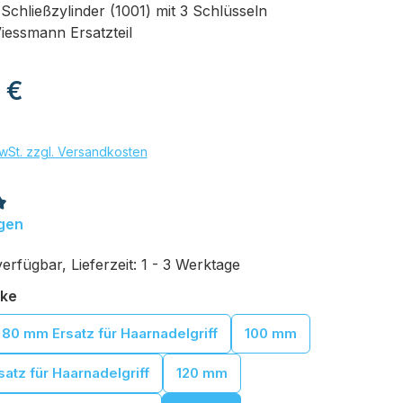
 Schließzylinder (1001) mit 3 Schlüsseln
Viessmann Ersatzteil
eis:
 €
wSt. zzgl. Versandkosten
tliche Bewertung von 5 von 5 Sternen
gen
rfügbar, Lieferzeit: 1 - 3 Werktage
auswählen
rke
80 mm Ersatz für Haarnadelgriff
100 mm
atz für Haarnadelgriff
120 mm