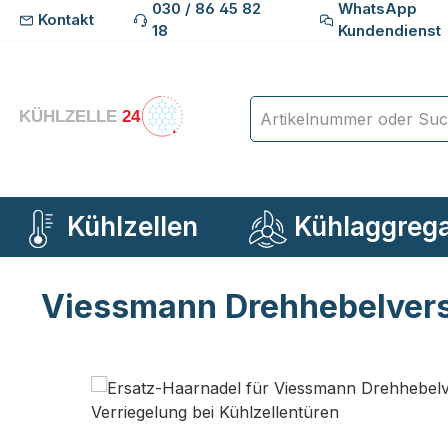
030 / 86 45 82
WhatsApp
Kontakt
m Hauptinhalt springen
Zur Suche springen
Zur Hauptnavigation springen
18
Kundendienst
Kühlzellen
Kühlaggreg
Viessmann Drehhebelversc
Bildergalerie überspringen