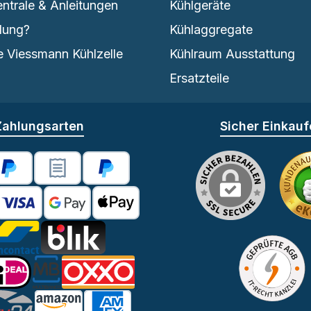
entrale & Anleitungen
Kühlgeräte
lung?
Kühlaggregate
 Viessmann Kühlzelle
Kühlraum Ausstattung
Ersatzteile
Zahlungsarten
Sicher Einkau
se -2% Skonto
PayPal
PayPal Rechnungskauf
Später Bezahlen
redit- oder Debitkarte
Google Pay
Apple Pay
astschrift
Bancontact
BLIK
iDEAL
Multibanco
OXXO