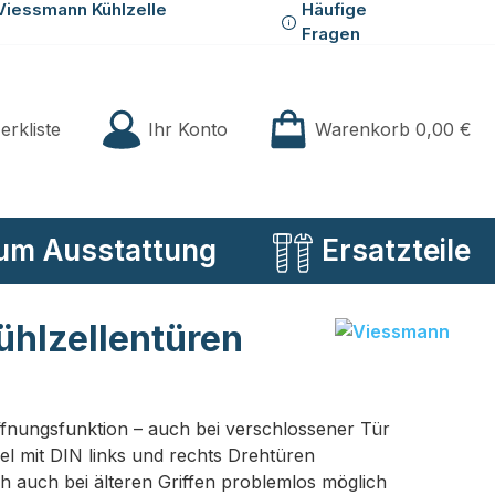
Viessmann Kühlzelle
Häufige
Fragen
Du hast 0 Produkte auf der Merkliste
Ihr Konto
erkliste
Warenkorb
0,00 €
um Ausstattung
Ersatzteile
ühlzellentüren
ffnungsfunktion – auch bei verschlossener Tür
l mit DIN links und rechts Drehtüren
 auch bei älteren Griffen problemlos möglich