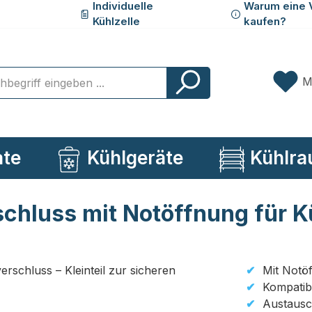
Individuelle
Warum eine 
Kühlzelle
kaufen?
M
ate
Kühlgeräte
Kühlra
hluss mit Notöffnung für K
Mit Notö
Kompatibe
Austausch