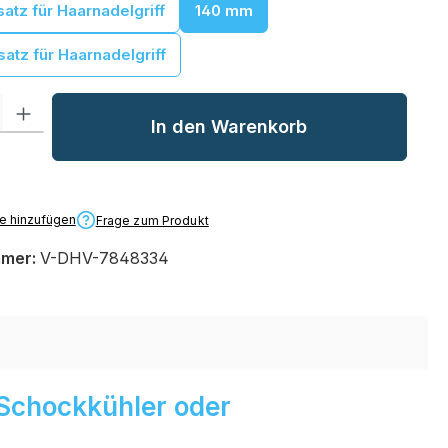
atz für Haarnadelgriff
140 mm
atz für Haarnadelgriff
l: Gib den gewünschten Wert ein oder benutze die Schaltflächen um
In den Warenkorb
te hinzufügen
Frage zum Produkt
mmer:
V-DHV-7848334
, Schockkühler oder