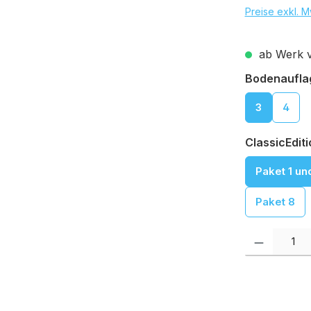
Preise exkl. M
ab Werk ve
Bodenaufla
3
4
ClassicEdit
Paket 1 un
Paket 8
Produkt Anzah