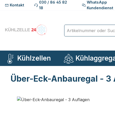
030 / 86 45 82
WhatsApp
Kontakt
m Hauptinhalt springen
Zur Suche springen
Zur Hauptnavigation springen
18
Kundendienst
Kühlzellen
Kühlaggreg
Über-Eck-Anbauregal - 3
Bildergalerie überspringen