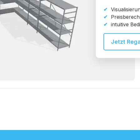
Visualisieru
Preisberechn
intuitive B
Jetzt Rega