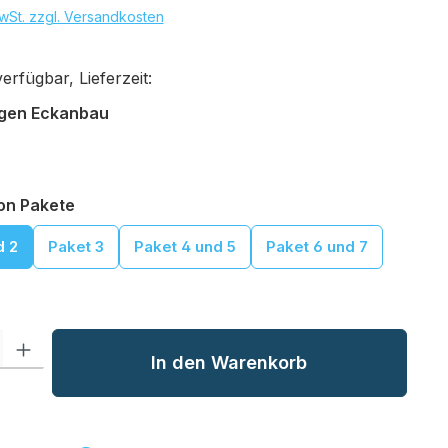
wSt. zzgl. Versandkosten
rfügbar, Lieferzeit:
auswählen
gen Eckanbau
auswählen
ion Pakete
d 2
Paket 3
Paket 4 und 5
Paket 6 und 7
l: Gib den gewünschten Wert ein oder benutze die Schaltflächen um
In den Warenkorb