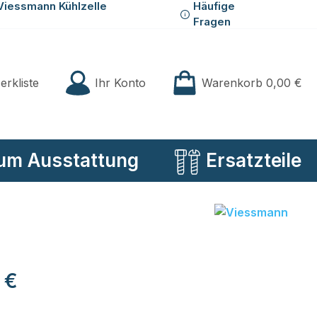
Viessmann Kühlzelle
Häufige
Fragen
Du hast 0 Produkte auf der Merkliste
Ihr Konto
erkliste
Warenkorb
0,00 €
um Ausstattung
Ersatzteile
eis:
 €