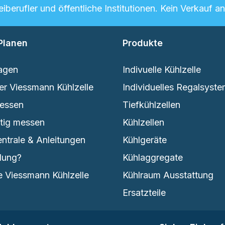
berufler und öffentliche Institutionen. Kein Verkauf a
Planen
Produkte
agen
Indivuelle Kühlzelle
er Viessmann Kühlzelle
Individuelles Regalsyst
messen
Tiefkühlzellen
htig messen
Kühlzellen
entrale & Anleitungen
Kühlgeräte
lung?
Kühlaggregate
 Viessmann Kühlzelle
Kühlraum Ausstattung
Ersatzteile