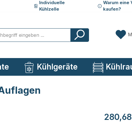
Individuelle
Warum eine 
Kühlzelle
kaufen?
M
ate
Kühlgeräte
Kühlra
 Auflagen
Regulärer Pr
280,68