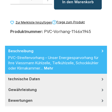
In den Warenkorb
Frage zum Produkt
Zur Merkliste hinzufügen
Produktnummer:
PVC-Vorhang-1146x1945
Beschreibung
PVC-Streifenvorhang – Unser Energiesparvorhang für
Ihre Viessmann Kühlzelle, Tiefkühlzelle, Schockkühler
oder Klimakammer…
Mehr
technische Daten
Gewährleistung
Bewertungen