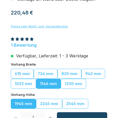
Regulärer Preis:
220,48 €
Preise exkl. MwSt. zzgl. Versandkosten
Durchschnittliche Bewertung von 5 von 5 Sternen
1 Bewertung
Verfügbar, Lieferzeit: 1 - 3 Werktage
auswählen
Vorhang Breite
615 mm
734 mm
820 mm
942 mm
1023 mm
1146 mm
1230 mm
auswählen
Vorhang Höhe
1945 mm
2245 mm
2545 mm
Produkt Anzahl: Gib den gewünschten Wert ein oder benutze die Schaltfl