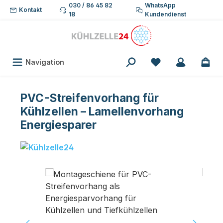
030 / 86 45 82
WhatsApp
Zum Hauptinhalt springen
Kontakt
18
Kundendienst
Du hast 0 Produk
Navigation
PVC-Streifenvorhang für
Kühlzellen – Lamellenvorhang
Energiesparer
Bildergalerie überspringen