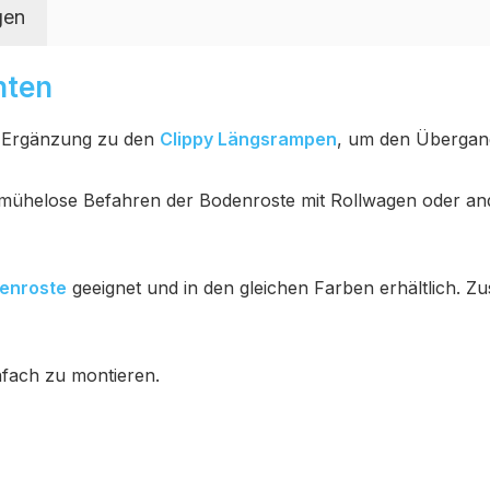
gen
nten
le Ergänzung zu den
Clippy Längsrampen
, um den Überga
mühelose Befahren der Bodenroste mit Rollwagen oder and
denroste
geeignet und in den gleichen Farben erhältlich.
infach zu montieren.