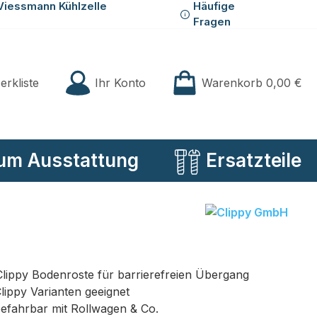
Viessmann Kühlzelle
Häufige
Fragen
Du hast 0 Produkte auf der Merkliste
Ihr Konto
erkliste
Warenkorb
0,00 €
um Ausstattung
Ersatzteile
Clippy Bodenroste für barrierefreien Übergang
Clippy Varianten geeignet
befahrbar mit Rollwagen & Co.