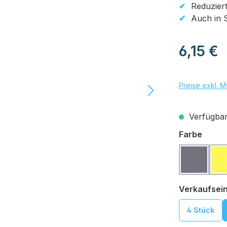
Reduziert
Auch in 
Regulärer Pr
6,15 €
Preise exkl. M
Verfügbar,
auswä
Farbe
Basaltg
Verkaufsein
4 Stück