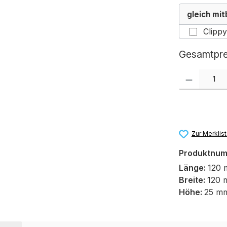
gleich mit
Gesamtpre
Produkt Anzah
Zur Merklis
Produktnu
Länge:
120
Breite:
120 
Höhe:
25 m