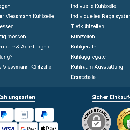
agen
Indivuelle Kühlzelle
er Viessmann Kühlzelle
Individuelles Regalsyst
messen
Tiefkühlzellen
htig messen
Kühlzellen
entrale & Anleitungen
Kühlgeräte
lung?
Kühlaggregate
 Viessmann Kühlzelle
Kühlraum Ausstattung
Ersatzteile
Zahlungsarten
Sicher Einkau
se -2% Skonto
PayPal
PayPal Rechnungskauf
Später Bezahlen