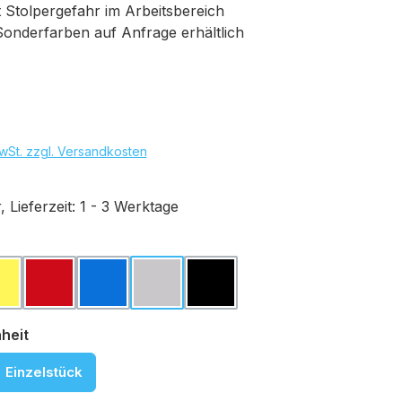
 Stolpergefahr im Arbeitsbereich
Sonderfarben auf Anfrage erhältlich
eis:
wSt. zzgl. Versandkosten
 Lieferzeit: 1 - 3 Werktage
hlen
rau
Gelb
Karminrot
Königsblau
Lichtgrau
Schwarz
auswählen
heit
Einzelstück