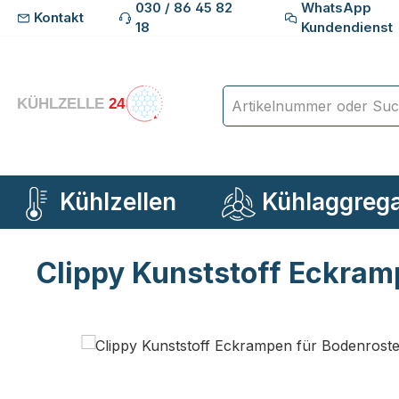
030 / 86 45 82
WhatsApp
Kontakt
m Hauptinhalt springen
Zur Suche springen
Zur Hauptnavigation springen
18
Kundendienst
Kühlzellen
Kühlaggreg
Clippy Kunststoff Eckram
Bildergalerie überspringen