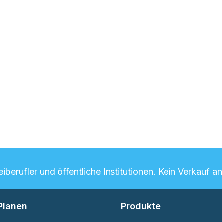
che Bewertung von 5 von 5 Sternen
berufler und öffentliche Institutionen. Kein Verkauf a
Planen
Produkte