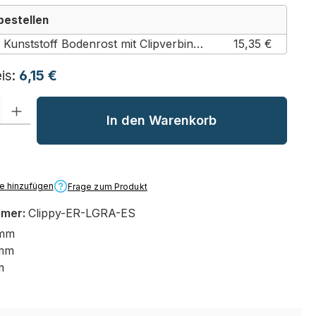
bestellen
Clippy Kunststoff Bodenrost mit Clipverbindung – 500 × 500 × 25 mm (Classic / Lichtgrau / Einzelne Platte 50cm x 50cm: 0,25m²)
15,35 €
is:
6,15 €
l: Gib den gewünschten Wert ein oder benutze die Schaltflächen um
In den Warenkorb
te hinzufügen
Frage zum Produkt
mmer:
Clippy-ER-LGRA-ES
 mm
mm
m