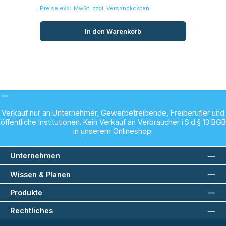
Preise exkl. MwSt. zzgl. Versandkosten
Prei
In den Warenkorb
Verkauf nur an Unternehmer, Gewerbetreibende, Freiberufler und
öffentliche Institutionen. Kein Verkauf an Verbraucher i.S.d.§ 13 BGB
in unserem Onlineshop.
Unternehmen
Wissen & Planen
Produkte
Rechtliches