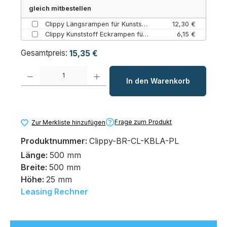
gleich mitbestellen
Clippy Längsrampen für Kunststoff-Bodenroste (Königsblau / Einzelstück)
12,30 €
Clippy Kunststoff Eckrampen für Bodenroste (Königsblau / Einzelstück)
6,15 €
Gesamtpreis:
15,35 €
Produkt Anzahl: Gib den gewünschten Wert ein oder benutze die Schaltfl
In den Warenkorb
Frage zum Produkt
Zur Merkliste hinzufügen
Produktnummer:
Clippy-BR-CL-KBLA-PL
Länge:
500 mm
Breite:
500 mm
Höhe:
25 mm
Leasing Rechner