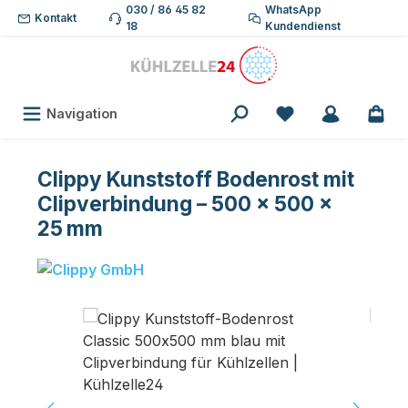
030 / 86 45 82
WhatsApp
Zum Hauptinhalt springen
Kontakt
18
Kundendienst
Du hast 0 Produk
Navigation
Clippy Kunststoff Bodenrost mit
Clipverbindung – 500 × 500 ×
25 mm
Bildergalerie überspringen