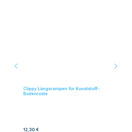
Clippy Längsrampen für Kunststoff-
Cli
Bodenroste
Bo
Regulärer Preis:
Reg
12,30 €
6,1