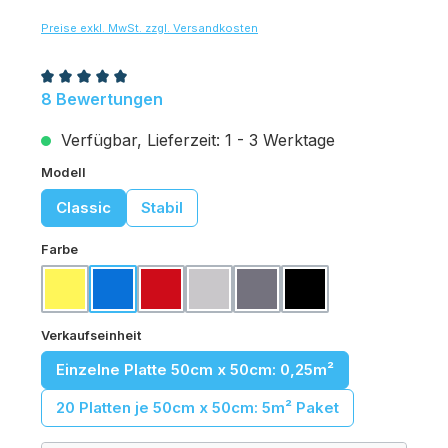
Preise exkl. MwSt. zzgl. Versandkosten
Durchschnittliche Bewertung von 5 von 5 Sternen
8 Bewertungen
Verfügbar, Lieferzeit: 1 - 3 Werktage
auswählen
Modell
Classic
Stabil
auswählen
Farbe
Gelb
Königsblau
Karminrot
Lichtgrau
Basaltgrau
Schwarz
auswählen
Verkaufseinheit
Einzelne Platte 50cm x 50cm: 0,25m²
20 Platten je 50cm x 50cm: 5m² Paket