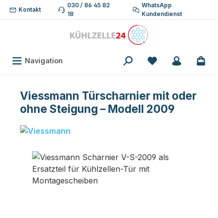
030 / 86 45 82
WhatsApp
Zum Hauptinhalt springen
Kontakt
18
Kundendienst
Du hast 0 Produk
Navigation
Viessmann Türscharnier mit oder
ohne Steigung – Modell 2009
Bildergalerie überspringen