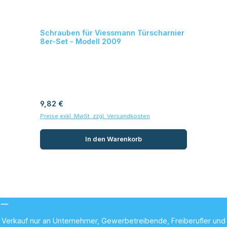
Schrauben für Viessmann Türscharnier
8er-Set - Modell 2009
Regulärer Preis:
9,82 €
Preise exkl. MwSt. zzgl. Versandkosten
In den Warenkorb
Verkauf nur an Unternehmer, Gewerbetreibende, Freiberufler und