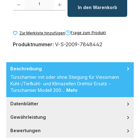
Produkt Anzahl: Gib den gewünschten Wert ein oder benutze die Schaltfl
In den Warenkorb
Frage zum Produkt
Zur Merkliste hinzufügen
Produktnummer:
V-S-2009-7848442
Beschreibung
Türscharnier mit oder ohne Steigung für Viessmann
Kühl-/Tiefkühl- und Klimazellen Drehtür Ersatz -
Türscharnier Modell 200…
Mehr
Datenblätter
Gewährleistung
Bewertungen