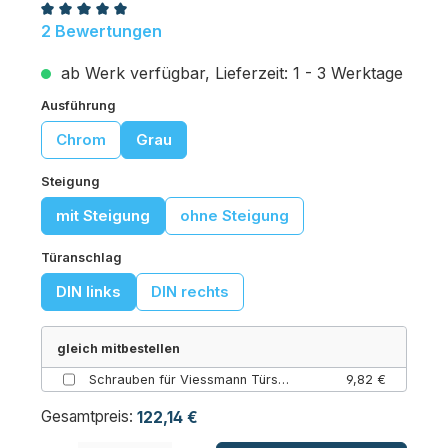
Durchschnittliche Bewertung von 5 von 5 Sternen
2 Bewertungen
ab Werk verfügbar, Lieferzeit: 1 - 3 Werktage
auswählen
Ausführung
Chrom
Grau
auswählen
Steigung
mit Steigung
ohne Steigung
auswählen
Türanschlag
DIN links
DIN rechts
gleich mitbestellen
Schrauben für Viessmann Türscharnier 8er-Set - Modell 2009
9,82 €
Gesamtpreis:
122,14 €