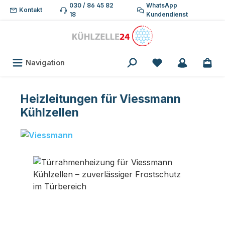
030 / 86 45 82
WhatsApp
Zum Hauptinhalt springen
Kontakt
18
Kundendienst
Du hast 0 Produk
Navigation
Heizleitungen für Viessmann
Kühlzellen
Bildergalerie überspringen