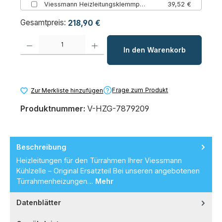
Viessmann Heizleitungsklemmprofil
39,52 €
Gesamtpreis:
218,90 €
Produkt Anzahl: Gib den gewünschten Wert ein oder benutze die Schaltfl
In den Warenkorb
Frage zum Produkt
Zur Merkliste hinzufügen
Produktnummer:
V-HZG-7879209
Beschreibung
Heizleitungen für den Türrahmen Ihrer Viessmann
Kühlzelle – Original Ersatzteil Bei unseren angebotenen
Türrahmenheizungen…
Mehr
Datenblätter