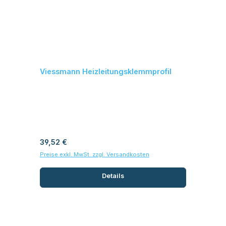
Viessmann Heizleitungsklemmprofil
Regulärer Preis:
39,52 €
Preise exkl. MwSt. zzgl. Versandkosten
Details