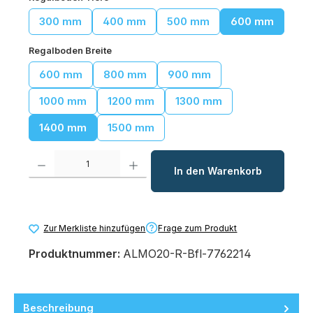
300 mm
400 mm
500 mm
600 mm
auswählen
Regalboden Breite
600 mm
800 mm
900 mm
1000 mm
1200 mm
1300 mm
1400 mm
1500 mm
Produkt Anzahl: Gib den gewünschten Wert ein oder benutze die Schaltfl
In den Warenkorb
Frage zum Produkt
Zur Merkliste hinzufügen
Produktnummer:
ALMO20-R-Bfl-7762214
Beschreibung