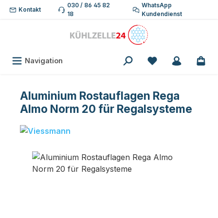
030 / 86 45 82
WhatsApp
Zum Hauptinhalt springen
Kontakt
18
Kundendienst
Du hast 0 Produk
Navigation
Aluminium Rostauflagen Rega
Almo Norm 20 für Regalsysteme
Bildergalerie überspringen