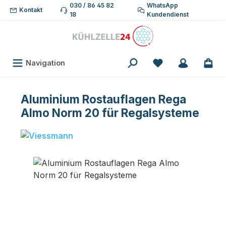
030 / 86 45 82
WhatsApp
Zum Hauptinhalt springen
Kontakt
18
Kundendienst
Du hast 0 Produk
Navigation
Aluminium Rostauflagen Rega
Almo Norm 20 für Regalsysteme
Bildergalerie überspringen