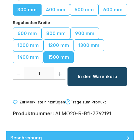
300 mm
400 mm
500 mm
600 mm
auswählen
Regalboden Breite
600 mm
800 mm
900 mm
1000 mm
1200 mm
1300 mm
1400 mm
1500 mm
Produkt Anzahl: Gib den gewünschten Wert ein oder benutze die Schaltfl
In den Warenkorb
Frage zum Produkt
Zur Merkliste hinzufügen
Produktnummer:
ALMO20-R-Bfl-7762191
Beschreibung