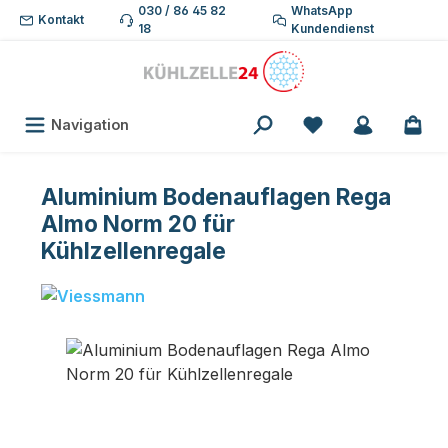
030 / 86 45 82
WhatsApp
Zum Hauptinhalt springen
Kontakt
18
Kundendienst
Du hast 0 Produk
Navigation
Aluminium Bodenauflagen Rega
Almo Norm 20 für
Kühlzellenregale
Bildergalerie überspringen