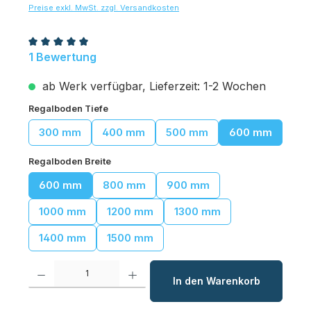
Preise exkl. MwSt. zzgl. Versandkosten
Durchschnittliche Bewertung von 5 von 5 Sternen
1 Bewertung
ab Werk verfügbar, Lieferzeit: 1-2 Wochen
auswählen
Regalboden Tiefe
300 mm
400 mm
500 mm
600 mm
auswählen
Regalboden Breite
600 mm
800 mm
900 mm
1000 mm
1200 mm
1300 mm
1400 mm
1500 mm
Produkt Anzahl: Gib den gewünschten Wert ein oder benutze die Schaltfl
In den Warenkorb