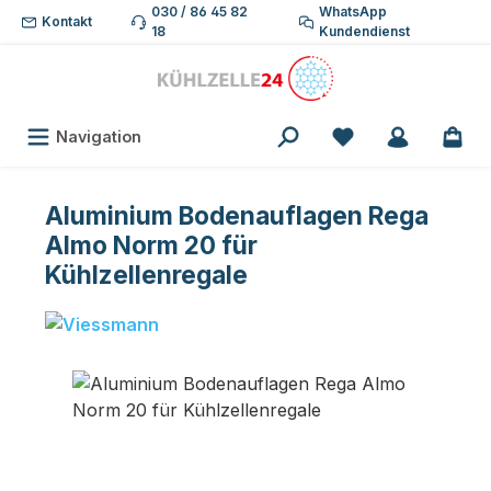
030 / 86 45 82
WhatsApp
Zum Hauptinhalt springen
Kontakt
18
Kundendienst
Du hast 0 Produk
Navigation
Aluminium Bodenauflagen Rega
Almo Norm 20 für
Kühlzellenregale
Bildergalerie überspringen